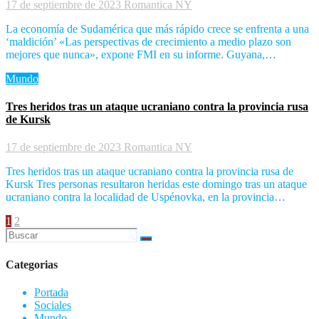
17 de septiembre de 2023
Romantica NY
La economía de Sudamérica que más rápido crece se enfrenta a una
‘maldición’ «Las perspectivas de crecimiento a medio plazo son
mejores que nunca», expone FMI en su informe. Guyana,…
Mundo
Tres heridos tras un ataque ucraniano contra la provincia rusa
de Kursk
17 de septiembre de 2023
Romantica NY
Tres heridos tras un ataque ucraniano contra la provincia rusa de
Kursk Tres personas resultaron heridas este domingo tras un ataque
ucraniano contra la localidad de Uspénovka, en la provincia…
Paginación
1
2
de
entradas
Categorias
Portada
Sociales
Mundo