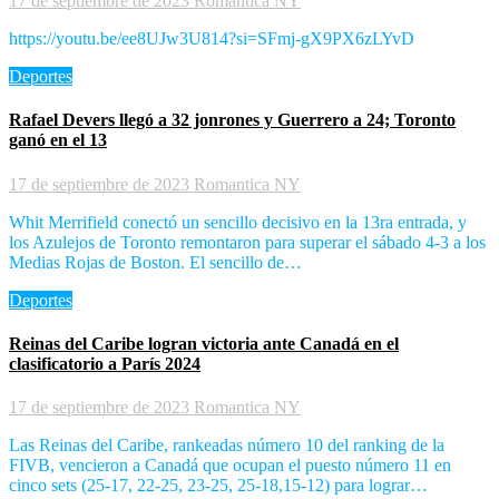
17 de septiembre de 2023
Romantica NY
https://youtu.be/ee8UJw3U814?si=SFmj-gX9PX6zLYvD
Deportes
Rafael Devers llegó a 32 jonrones y Guerrero a 24; Toronto
ganó en el 13
17 de septiembre de 2023
Romantica NY
Whit Merrifield conectó un sencillo decisivo en la 13ra entrada, y
los Azulejos de Toronto remontaron para superar el sábado 4-3 a los
Medias Rojas de Boston. El sencillo de…
Deportes
Reinas del Caribe logran victoria ante Canadá en el
clasificatorio a París 2024
17 de septiembre de 2023
Romantica NY
Las Reinas del Caribe, rankeadas número 10 del ranking de la
FIVB, vencieron a Canadá que ocupan el puesto número 11 en
cinco sets (25-17, 22-25, 23-25, 25-18,15-12) para lograr…