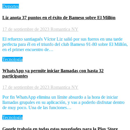
Deportes
Liz anota 37 puntos en el éxito de Bameso sobre El Millón
17 de septiembre de 2023
Romantica NY
El refuerzo santiagués Víctor Liz salió por sus fueros en una tarde
perfecta para él en el triunfo del club Bameso 91-80 sobre El Millón,
en el primer encuentro de…
Tecnología
WhatsApp ya permite iniciar llamadas con hasta 32
participantes
17 de septiembre de 2023
Romantica NY
Por fin WhatsApp elimina un límite absurdo a la hora de iniciar
llamadas grupales en su aplicación, y vas a poderlo disfrutar dentro
de muy poco. Una de las funciones…
Tecnología
Google trabaja en todas estas novedades para la Play Store