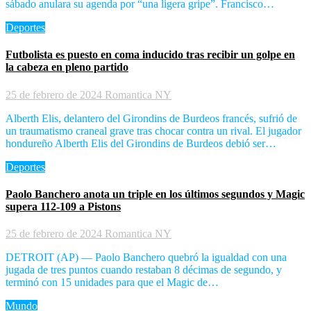
sábado anulara su agenda por “una ligera gripe”. Francisco…
Deportes
Futbolista es puesto en coma inducido tras recibir un golpe en
la cabeza en pleno partido
25 de febrero de 2024
Romantica NY
Alberth Elis, delantero del Girondins de Burdeos francés, sufrió de
un traumatismo craneal grave tras chocar contra un rival. El jugador
hondureño Alberth Elis del Girondins de Burdeos debió ser…
Deportes
Paolo Banchero anota un triple en los últimos segundos y Magic
supera 112-109 a Pistons
25 de febrero de 2024
Romantica NY
DETROIT (AP) — Paolo Banchero quebró la igualdad con una
jugada de tres puntos cuando restaban 8 décimas de segundo, y
terminó con 15 unidades para que el Magic de…
Mundo