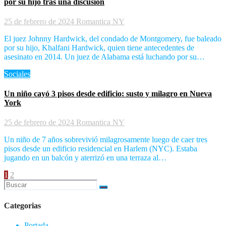
por su hijo tras una discusión
25 de febrero de 2024
Romantica NY
El juez Johnny Hardwick, del condado de Montgomery, fue baleado
por su hijo, Khalfani Hardwick, quien tiene antecedentes de
asesinato en 2014. Un juez de Alabama está luchando por su…
Sociales
Un niño cayó 3 pisos desde edificio: susto y milagro en Nueva
York
25 de febrero de 2024
Romantica NY
Un niño de 7 años sobrevivió milagrosamente luego de caer tres
pisos desde un edificio residencial en Harlem (NYC). Estaba
jugando en un balcón y aterrizó en una terraza al…
Paginación
1
2
de
entradas
Categorias
Portada