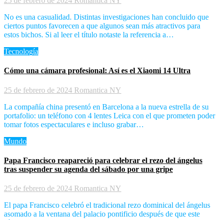
25 de febrero de 2024
Romantica NY
No es una casualidad. Distintas investigaciones han concluido que
ciertos puntos favorecen a que algunos sean más atractivos para
estos bichos. Si al leer el título notaste la referencia a…
Tecnología
Cómo una cámara profesional: Así es el Xiaomi 14 Ultra
25 de febrero de 2024
Romantica NY
La compañía china presentó en Barcelona a la nueva estrella de su
portafolio: un teléfono con 4 lentes Leica con el que prometen poder
tomar fotos espectaculares e incluso grabar…
Mundo
Papa Francisco reapareció para celebrar el rezo del ángelus
tras suspender su agenda del sábado por una gripe
25 de febrero de 2024
Romantica NY
El papa Francisco celebró el tradicional rezo dominical del ángelus
asomado a la ventana del palacio pontificio después de que este