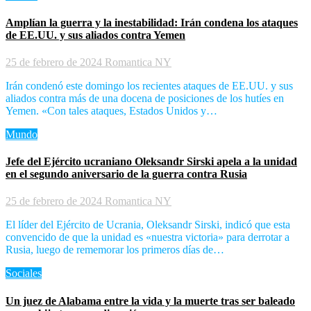
Amplían la guerra y la inestabilidad: Irán condena los ataques
de EE.UU. y sus aliados contra Yemen
25 de febrero de 2024
Romantica NY
Irán condenó este domingo los recientes ataques de EE.UU. y sus
aliados contra más de una docena de posiciones de los hutíes en
Yemen. «Con tales ataques, Estados Unidos y…
Mundo
Jefe del Ejército ucraniano Oleksandr Sirski apela a la unidad
en el segundo aniversario de la guerra contra Rusia
25 de febrero de 2024
Romantica NY
El líder del Ejército de Ucrania, Oleksandr Sirski, indicó que esta
convencido de que la unidad es «nuestra victoria» para derrotar a
Rusia, luego de rememorar los primeros días de…
Sociales
Un juez de Alabama entre la vida y la muerte tras ser baleado