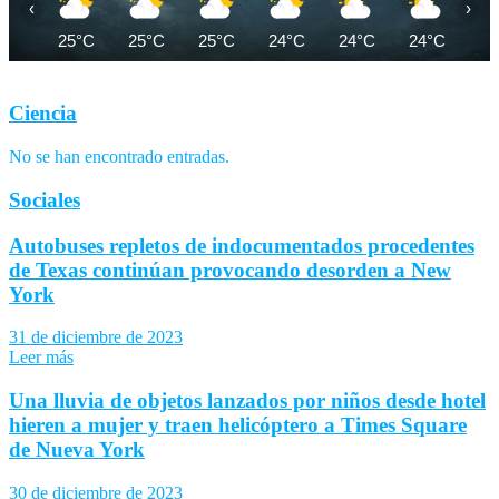
‹
›
25°C
25°C
25°C
24°C
24°C
24°C
25
Ciencia
No se han encontrado entradas.
Sociales
Autobuses repletos de indocumentados procedentes
de Texas continúan provocando desorden a New
York
31 de diciembre de 2023
Leer más
Una lluvia de objetos lanzados por niños desde hotel
hieren a mujer y traen helicóptero a Times Square
de Nueva York
30 de diciembre de 2023