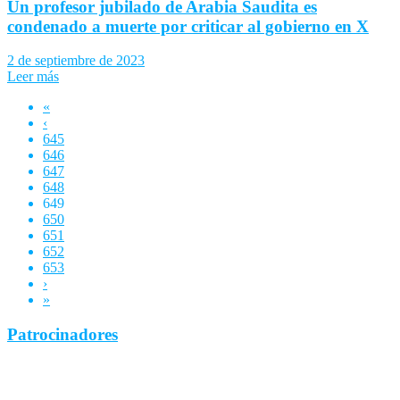
Un profesor jubilado de Arabia Saudita es
condenado a muerte por criticar al gobierno en X
2 de septiembre de 2023
Leer más
«
‹
645
646
647
648
649
650
651
652
653
›
»
Patrocinadores