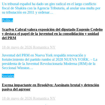
Un tribunal español ha dado un giro radical en el largo conflicto
fiscal de Shakira con la Agencia Tributaria, al anular una multa por
su tributación en 2011 y ordenar…
Política
Scarlyn Cabral valora exposición del diputado Eugenio Cedeño
y destaca el papel de la juventud en la consolidación y unidad
del PRM
18 de mayo de 2026
Romantica NY
Juventud del PRM en Nueva York respalda renovación y
fortalecimiento del partido rumbo al 2028 NUEVA YORK. – La
presidenta de la Juventud Revolucionaria Moderna (JRM) de la
Seccional Winston…
Sociales
Escena impactante en Brooklyn: Asesinato brutal y detención
pasiva del agresor
18 de mayo de 2026
Romantica NY