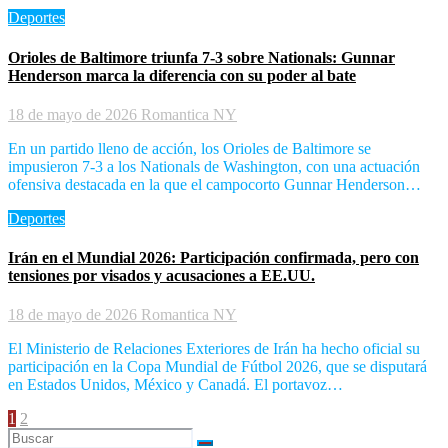
Deportes
Orioles de Baltimore triunfa 7-3 sobre Nationals: Gunnar
Henderson marca la diferencia con su poder al bate
18 de mayo de 2026
Romantica NY
En un partido lleno de acción, los Orioles de Baltimore se
impusieron 7-3 a los Nationals de Washington, con una actuación
ofensiva destacada en la que el campocorto Gunnar Henderson…
Deportes
Irán en el Mundial 2026: Participación confirmada, pero con
tensiones por visados y acusaciones a EE.UU.
18 de mayo de 2026
Romantica NY
El Ministerio de Relaciones Exteriores de Irán ha hecho oficial su
participación en la Copa Mundial de Fútbol 2026, que se disputará
en Estados Unidos, México y Canadá. El portavoz…
Paginación
1
2