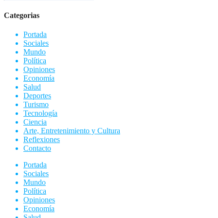
de
entradas
Categorias
Portada
Sociales
Mundo
Política
Opiniones
Economía
Salud
Deportes
Turismo
Tecnología
Ciencia
Arte, Entretenimiento y Cultura
Reflexiones
Contacto
Portada
Sociales
Mundo
Política
Opiniones
Economía
Salud