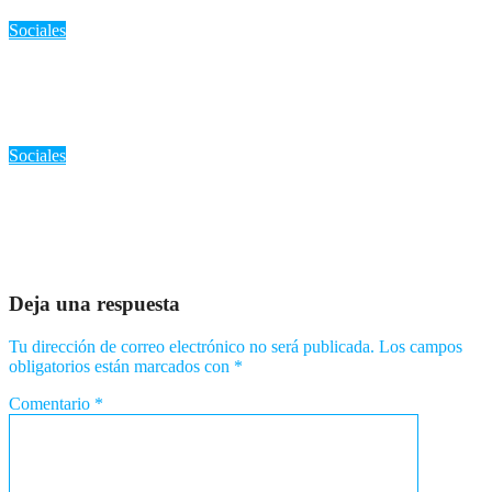
Ago 8, 2026
Romantica NY
Sociales
«Kaitlyn Tracey, la ‘Amenaza de la Hoja de Arce’, acepta
culpabilidad y será deportada por agredir a adolescente en NJ»
Ago 8, 2026
Romantica NY
Sociales
RD: Justicia para «Maira Soco»: 30 años de cárcel para los
autores de un ataque a balazos en Capotillo
Ago 7, 2026
Romantica NY
Deja una respuesta
Tu dirección de correo electrónico no será publicada.
Los campos
obligatorios están marcados con
*
Comentario
*