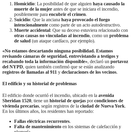
Homicidio
: La posibilidad de que alguien
haya causado la
muerte de la mujer
antes de que se iniciara el incendio,
posiblemente para
encubrir el crimen
.
Suicidio
: Que la anciana
haya provocado el fuego
intencionalmente
como parte de un acto autodestructivo.
Muerte accidental
: Que su deceso estuviera relacionado con
otras causas no vinculadas al incendio
, como un
problema
de salud
(un ataque cardíaco, por ejemplo).
«No estamos descartando ninguna posibilidad. Estamos
revisando cámaras de seguridad, entrevistando a testigos y
recabando toda la información disponible»
, declaró un
portavoz
del NYPD
, quien también confirmó que se están analizando
registros de llamadas al 911
y
declaraciones de los vecinos
.
El edificio y su historial de problemas
El edificio donde ocurrió el incendio, ubicado en la
avenida
Sheridan 1520
, tiene un
historial de quejas
por
condiciones de
vivienda precarias
, según registros de la
ciudad de Nueva York
.
En los últimos años, los residentes han reportado:
Fallas eléctricas recurrentes
.
Falta de mantenimiento
en los sistemas de calefacción y
plomería.