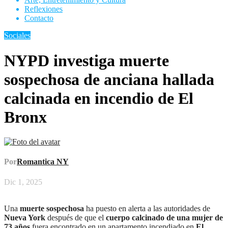
Reflexiones
Contacto
Sociales
NYPD investiga muerte
sospechosa de anciana hallada
calcinada en incendio de El
Bronx
Por
Romantica NY
Dic 1, 2025
Una
muerte sospechosa
ha puesto en alerta a las autoridades de
Nueva York
después de que el
cuerpo calcinado de una mujer de
73 años
fuera encontrado en un apartamento incendiado en
El