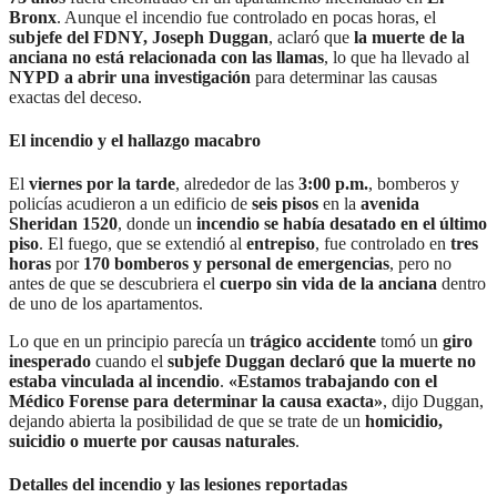
Bronx
. Aunque el incendio fue controlado en pocas horas, el
subjefe del FDNY, Joseph Duggan
, aclaró que
la muerte de la
anciana no está relacionada con las llamas
, lo que ha llevado al
NYPD a abrir una investigación
para determinar las causas
exactas del deceso.
El incendio y el hallazgo macabro
El
viernes por la tarde
, alrededor de las
3:00 p.m.
, bomberos y
policías acudieron a un edificio de
seis pisos
en la
avenida
Sheridan 1520
, donde un
incendio se había desatado en el último
piso
. El fuego, que se extendió al
entrepiso
, fue controlado en
tres
horas
por
170 bomberos y personal de emergencias
, pero no
antes de que se descubriera el
cuerpo sin vida de la anciana
dentro
de uno de los apartamentos.
Lo que en un principio parecía un
trágico accidente
tomó un
giro
inesperado
cuando el
subjefe Duggan declaró que la muerte no
estaba vinculada al incendio
.
«Estamos trabajando con el
Médico Forense para determinar la causa exacta»
, dijo Duggan,
dejando abierta la posibilidad de que se trate de un
homicidio,
suicidio o muerte por causas naturales
.
Detalles del incendio y las lesiones reportadas