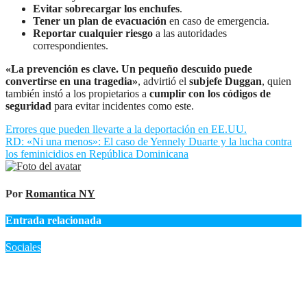
Evitar sobrecargar los enchufes
.
Tener un plan de evacuación
en caso de emergencia.
Reportar cualquier riesgo
a las autoridades
correspondientes.
«La prevención es clave. Un pequeño descuido puede
convertirse en una tragedia»
, advirtió el
subjefe Duggan
, quien
también instó a los propietarios a
cumplir con los códigos de
seguridad
para evitar incidentes como este.
Navegación
Errores que pueden llevarte a la deportación en EE.UU.
RD: «Ni una menos»: El caso de Yennely Duarte y la lucha contra
de
los feminicidios en República Dominicana
entradas
Por
Romantica NY
Entrada relacionada
Sociales
Claves de Desfile Nacional Dominicano celebrará su 44.ª edición
en la Sexta Avenida con un plan de seguridad reforzado