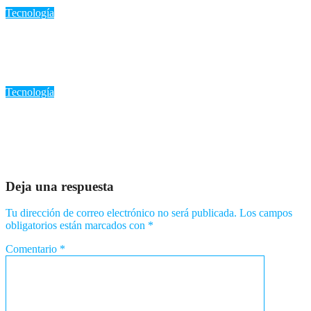
Ago 7, 2026
Romantica NY
Tecnología
«WhatsApp anunciará fin de soporte para estos celulares el 15
de agosto de 2026: ¿Cómo afecta a los usuarios?»
Ago 6, 2026
Romantica NY
Tecnología
«El uso temprano de redes sociales en adolescentes: ¿Un riesgo
para el rendimiento académico?»
Ago 5, 2026
Romantica NY
Deja una respuesta
Tu dirección de correo electrónico no será publicada.
Los campos
obligatorios están marcados con
*
Comentario
*