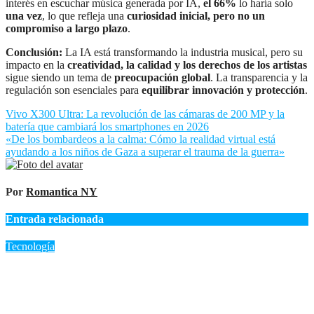
interés en escuchar música generada por IA,
el 66%
lo haría solo
una vez
, lo que refleja una
curiosidad inicial, pero no un
compromiso a largo plazo
.
Conclusión:
La IA está transformando la industria musical, pero su
impacto en la
creatividad, la calidad y los derechos de los artistas
sigue siendo un tema de
preocupación global
. La transparencia y la
regulación son esenciales para
equilibrar innovación y protección
.
Navegación
Vivo X300 Ultra: La revolución de las cámaras de 200 MP y la
batería que cambiará los smartphones en 2026
de
«De los bombardeos a la calma: Cómo la realidad virtual está
entradas
ayudando a los niños de Gaza a superar el trauma de la guerra»
Por
Romantica NY
Entrada relacionada
Tecnología
Meta lanza Muse Code para programar con IA, pero los riesgos
de ciberseguridad generan alertas