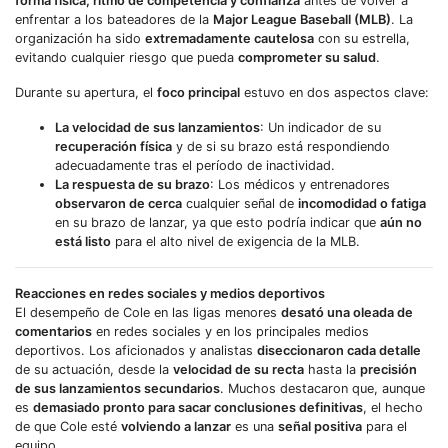
forma física, ritmo de competencia y confianza
antes de volver a
enfrentar a los bateadores de la
Major League Baseball (MLB)
. La
organización ha sido
extremadamente cautelosa
con su estrella,
evitando cualquier riesgo que pueda
comprometer su salud
.
Durante su apertura, el
foco principal
estuvo en dos aspectos clave:
La velocidad de sus lanzamientos
: Un indicador de su
recuperación física
y de si su brazo está respondiendo
adecuadamente tras el período de inactividad.
La respuesta de su brazo
: Los médicos y entrenadores
observaron de cerca
cualquier señal de
incomodidad o fatiga
en su brazo de lanzar, ya que esto podría indicar que
aún no
está listo
para el alto nivel de exigencia de la MLB.
Reacciones en redes sociales y medios deportivos
El desempeño de Cole en las ligas menores
desató una oleada de
comentarios
en redes sociales y en los principales medios
deportivos. Los aficionados y analistas
diseccionaron cada detalle
de su actuación, desde la
velocidad de su recta
hasta la
precisión
de sus lanzamientos secundarios
. Muchos destacaron que, aunque
es
demasiado pronto para sacar conclusiones definitivas
, el hecho
de que Cole esté
volviendo a lanzar
es una
señal positiva
para el
equipo.