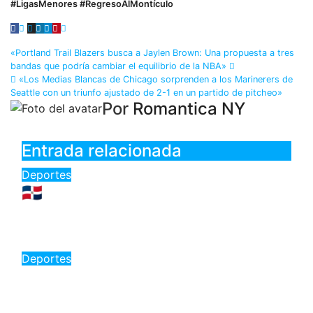
#LigasMenores #RegresoAlMontículo
«Portland Trail Blazers busca a Jaylen Brown: Una propuesta a tres
bandas que podría cambiar el equilibrio de la NBA»
«Los Medias Blancas de Chicago sorprenden a los Marinerers de
Seattle con un triunfo ajustado de 2-1 en un partido de pitcheo»
Por
Romantica NY
Entrada relacionada
Deportes
🇩🇴 ¡Ni la lluvia pudo apagar el
brillo de Marileidy Paulino!
Ago 5, 2026
Romantica NY
Deportes
«Yeral Núñez: Oro en 400 metros
vallas y un futuro prometedor