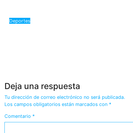
para el atletismo dominicano»
Ago 5, 2026
Romantica NY
Deportes
«Flor Ruiz: La reina del
lanzamiento de jabalina brilla en
Santo Domingo 2026 con oro y
récord»
Ago 5, 2026
Romantica NY
Deja una respuesta
Tu dirección de correo electrónico no será publicada.
Los campos obligatorios están marcados con
*
Comentario
*