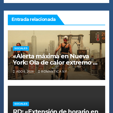
Entrada relacionada
SOCIALES
«Alerta máxima en Nueva
York: Ola de calor extremo y
tormentas, ¿qué debes
AGO 6, 2026
ROMANTICA NY
hacer?»
SOCIALES
RD: «Extensión de horario en