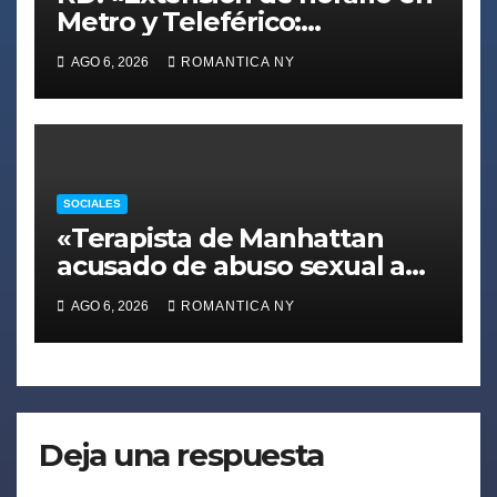
Metro y Teleférico:
Facilitando la movilidad
AGO 6, 2026
ROMANTICA NY
durante los Juegos
Centroamericanos 2026»
SOCIALES
«Terapista de Manhattan
acusado de abuso sexual a
menor durante sesión:
AGO 6, 2026
ROMANTICA NY
Autoridades buscan más
víctimas»
Deja una respuesta