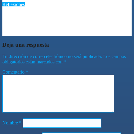
Reflexiones
Reflexión nocturna: “El silencio de la noche y el encuentro con
nuestra alma”
Jul 31, 2026
Romantica NY
Deja una respuesta
Tu dirección de correo electrónico no será publicada.
Los campos
obligatorios están marcados con
*
Comentario
*
Nombre
*