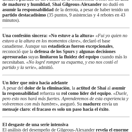
de madurez y humildad
,
Shai Gilgeous-Alexander
no dudó en
asumir la responsabilidad
de la derrota, a pesar de haber tenido un
partido destacadísimo
(35 puntos, 9 asistencias y 4 rebotes en 43
minutos).
Una confesión sincera: «No estuve a la altura»
«Fui yo quien no
estuvo a la altura en los momentos clave»
, declaró el base
canadiense. Aunque sus
estadísticas fueron excepcionales
,
reconoció que la
defensa de los Spurs
y
algunas decisiones
apresuradas
suyas
limitaron la fluidez del equipo
cuando más lo
necesitaban.
«No logré romper su esquema, y eso nos costó el
partido y la serie»
, admitió.
Un líder que mira hacia adelante
A pesar del
dolor de la eliminación
, la
actitud de Shai
al
asumir
la responsabilidad
refuerza su
rol como líder del equipo
.
«Duele,
pero esto nos hará más fuertes. Aprenderemos de esta experiencia y
volveremos con más hambre»
, aseguró. Su
madurez
envía un
mensaje claro
:
el fracaso es solo un paso hacia el éxito
.
El desgaste de una serie intensiva
El análisis del desempeño de Gilgeous-Alexander
revela el enorme