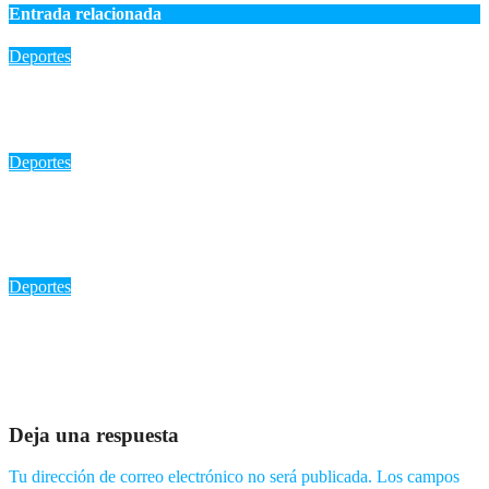
Entrada relacionada
Deportes
🇩🇴 ¡Ni la lluvia pudo apagar el brillo de Marileidy Paulino!
Ago 5, 2026
Romantica NY
Deportes
«Yeral Núñez: Oro en 400 metros vallas y un futuro
prometedor para el atletismo dominicano»
Ago 5, 2026
Romantica NY
Deportes
«Flor Ruiz: La reina del lanzamiento de jabalina brilla en Santo
Domingo 2026 con oro y récord»
Ago 5, 2026
Romantica NY
Deja una respuesta
Tu dirección de correo electrónico no será publicada.
Los campos