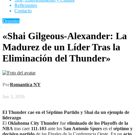
Reflexiones
Contacto
Deportes
«Shai Gilgeous-Alexander: La
Madurez de un Líder Tras la
Eliminación del Thunder»
Por
Romantica NY
Jun 3, 2026
El Thunder cae en el Séptimo Partido y Shai da un ejemplo de
liderazgo
El
Oklahoma City Thunder
fue
eliminado de los Playoffs de la
NBA
tras caer
111-103
ante los
San Antonio Spurs
en el
séptimo y
decisivo partido
de las Finales de la Conferencia Oeste. En un
acto