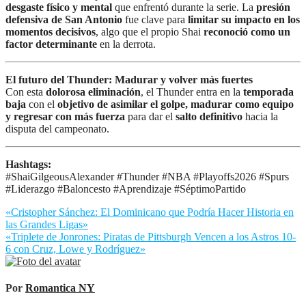
desgaste físico y mental
que enfrentó durante la serie. La
presión
defensiva de San Antonio
fue clave para
limitar su impacto en los
momentos decisivos
, algo que el propio Shai
reconoció como un
factor determinante
en la derrota.
El futuro del Thunder: Madurar y volver más fuertes
Con esta
dolorosa eliminación
, el Thunder entra en la
temporada
baja
con el
objetivo de asimilar el golpe, madurar como equipo
y regresar con más fuerza
para dar el
salto definitivo
hacia la
disputa del campeonato.
Hashtags:
#ShaiGilgeousAlexander #Thunder #NBA #Playoffs2026 #Spurs
#Liderazgo #Baloncesto #Aprendizaje #SéptimoPartido
Navegación
«Cristopher Sánchez: El Dominicano que Podría Hacer Historia en
las Grandes Ligas»
de
«Triplete de Jonrones: Piratas de Pittsburgh Vencen a los Astros 10-
entradas
6 con Cruz, Lowe y Rodríguez»
Por
Romantica NY