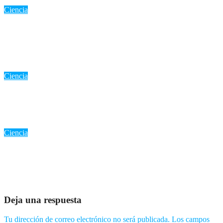
Ciencia
Lo esencial sobre Los expertos coinciden: «Hacer fotos del
eclipse con tu móvil puede romper tu cámara sino sigues los
pasos adecuados»
Ago 10, 2026
Romantica NY
Ciencia
«Eclipse total de sol 12 de agosto 2026: Duración, trayectoria y
por qué es un evento único en España»
Ago 8, 2026
Romantica NY
Ciencia
La NASA desvela los secretos del Sol: Avión y 86 globos
científicos para el eclipse del 12 de agosto
Ago 7, 2026
Romantica NY
Deja una respuesta
Tu dirección de correo electrónico no será publicada.
Los campos