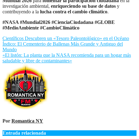
Mundial 2026
para
fomentar la participación ciudadana
en la
investigación ambiental,
enriqueciendo su base de datos
y
contribuyendo a la
lucha contra el cambio climático
.
#NASA #Mundial2026 #CienciaCiudadana #GLOBE
#MedioAmbiente #CambioClimático
Navegación
Científicos Descubren un «Tesoro Paleontológico» en el Océano
Índico: El Cementerio de Ballenas Más Grande y Antiguo del
de
Mundo
entradas
«El listón: La planta que la NASA recomienda para un hogar más
saludable y libre de contaminantes»
Por
Romantica NY
Entrada relacionada