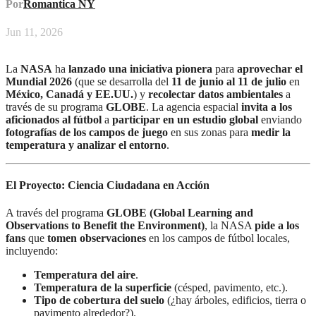
Por
Romantica NY
Jun 11, 2026
La
NASA
ha
lanzado una iniciativa pionera
para
aprovechar el
Mundial 2026
(que se desarrolla del
11 de junio al 11 de julio
en
México, Canadá y EE.UU.
) y
recolectar datos ambientales
a
través de su programa
GLOBE
. La agencia espacial
invita a los
aficionados al fútbol
a
participar en un estudio global
enviando
fotografías de los campos de juego
en sus zonas para
medir la
temperatura y analizar el entorno
.
El Proyecto: Ciencia Ciudadana en Acción
A través del programa
GLOBE (Global Learning and
Observations to Benefit the Environment)
, la NASA
pide a los
fans
que
tomen observaciones
en los campos de fútbol locales,
incluyendo:
Temperatura del aire
.
Temperatura de la superficie
(césped, pavimento, etc.).
Tipo de cobertura del suelo
(¿hay árboles, edificios, tierra o
pavimento alrededor?).