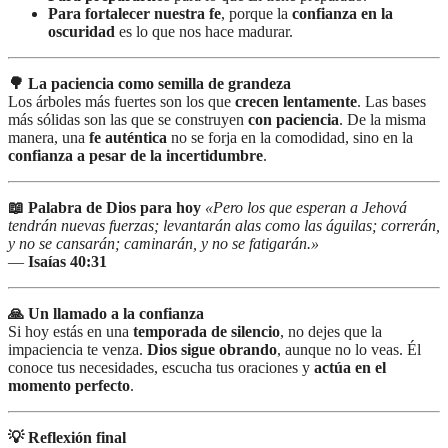
Para fortalecer nuestra fe
, porque la
confianza en la
oscuridad
es lo que nos hace madurar.
🌳 La paciencia como semilla de grandeza
Los árboles más fuertes son los que
crecen lentamente
. Las bases
más sólidas son las que se construyen
con paciencia
. De la misma
manera, una
fe auténtica
no se forja en la comodidad, sino en la
confianza a pesar de la incertidumbre
.
📖 Palabra de Dios para hoy
«Pero los que esperan a Jehová
tendrán nuevas fuerzas; levantarán alas como las águilas; correrán,
y no se cansarán; caminarán, y no se fatigarán.»
—
Isaías 40:31
🙏 Un llamado a la confianza
Si hoy estás en una
temporada de silencio
, no dejes que la
impaciencia te venza.
Dios sigue obrando
, aunque no lo veas. Él
conoce tus necesidades, escucha tus oraciones y
actúa en el
momento perfecto
.
💡 Reflexión final