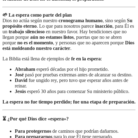
🌱 La espera como parte del plan
Dios no actúa según nuestro
cronograma humano
, sino según
Su
propósito eterno
. Lo que para nosotros parece
inacción
, para Él es
un
trabajo silencioso
en nuestro favor. Hay bendiciones que no
llegan porque
aún no estamos listos
, puertas que no se abren
porque
no es el momento
, y personas que no aparecen porque
Dios
está moldeando nuestro carácter
.
La Biblia está llena de ejemplos de
fe en la espera
:
Abraham
esperó décadas por el hijo prometido.
José
pasó por pruebas extremas antes de alcanzar su destino.
David
fue ungido rey, pero tuvo que esperar años antes de
reinar.
Jesús
esperó 30 años para comenzar Su ministerio público.
La espera no fue tiempo perdido; fue una etapa de preparación.
⏳ ¿Por qué Dios dice «espera»?
Para protegernos
de caminos que podrían dañarnos.
Para prepararnos
para lo que Él tiene preparado.