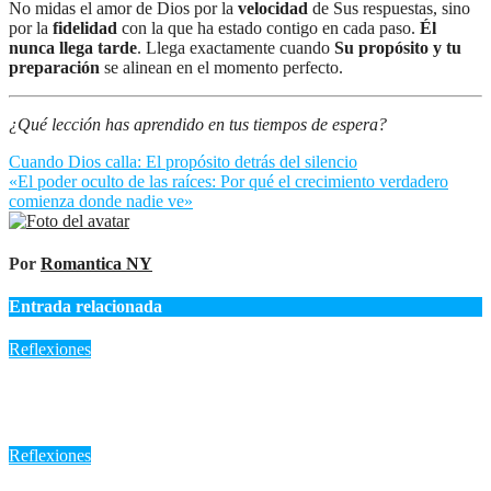
No midas el amor de Dios por la
velocidad
de Sus respuestas, sino
por la
fidelidad
con la que ha estado contigo en cada paso.
Él
nunca llega tarde
. Llega exactamente cuando
Su propósito y tu
preparación
se alinean en el momento perfecto.
¿Qué lección has aprendido en tus tiempos de espera?
Navegación
Cuando Dios calla: El propósito detrás del silencio
«El poder oculto de las raíces: Por qué el crecimiento verdadero
de
comienza donde nadie ve»
entradas
Por
Romantica NY
Entrada relacionada
Reflexiones
«Dios trabaja en silencio: La belleza de las raíces ocultas»
Ago 5, 2026
Romantica NY
Reflexiones