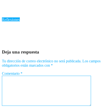
🌿 La paciencia como semilla: Dios obra en silencio para un
futuro glorioso
Ago 3, 2026
Romantica NY
Reflexiones
Reflexión nocturna: “El silencio de la noche y el encuentro con
nuestra alma”
Jul 31, 2026
Romantica NY
Deja una respuesta
Tu dirección de correo electrónico no será publicada.
Los campos
obligatorios están marcados con
*
Comentario
*