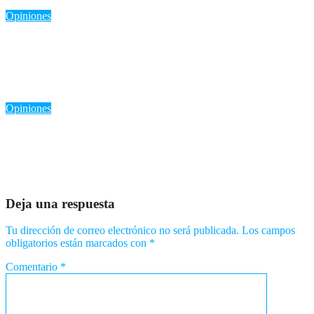
Ago 3, 2026
Romantica NY
Opiniones
La Cámara de Comercio de Washington Heights e Inwood y
Viox.ai invitan al público a descubrir el poder de la Inteligencia
Artificial
Ago 3, 2026
Romantica NY
Opiniones
Red Sox remontan en la octava y derrotan a los Dodgers 3-2:
Rafaela y Chapman, las claves
Ago 2, 2026
Romantica NY
Deja una respuesta
Tu dirección de correo electrónico no será publicada.
Los campos
obligatorios están marcados con
*
Comentario
*