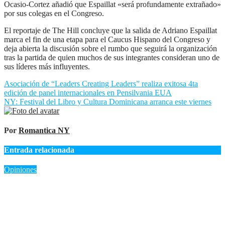
Ocasio-Cortez añadió que Espaillat «será profundamente extrañado»
por sus colegas en el Congreso.
El reportaje de The Hill concluye que la salida de Adriano Espaillat
marca el fin de una etapa para el Caucus Hispano del Congreso y
deja abierta la discusión sobre el rumbo que seguirá la organización
tras la partida de quien muchos de sus integrantes consideran uno de
sus líderes más influyentes.
Navegación
Asociación de “Leaders Creating Leaders” realiza exitosa 4ta
edición de panel internacionales en Pensilvania EUA
de
NY: Festival del Libro y Cultura Dominicana arranca este viernes
entradas
Por
Romantica NY
Entrada relacionada
Opiniones
RD: El homenaje que llegó a tiempo: La Romana declara Hijo
Adoptivo a Don Chicho, ejemplo de una vida de trabajo y
dignidad