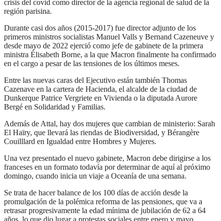
crisis del covid como director de la agencia regional de salud de la
región parisina.
Durante casi dos años (2015-2017) fue director adjunto de los
primeros ministros socialistas Manuel Valls y Bernand Cazeneuve y
desde mayo de 2022 ejerció como jefe de gabinete de la primera
ministra Élisabeth Borne, a la que Macron finalmente ha confirmado
en el cargo a pesar de las tensiones de los últimos meses.
Entre las nuevas caras del Ejecutivo están también Thomas
Cazenave en la cartera de Hacienda, el alcalde de la ciudad de
Dunkerque Patrice Vergriete en Vivienda o la diputada Aurore
Bergé en Solidaridad y Familias.
Además de Attal, hay dos mujeres que cambian de ministerio: Sarah
El Haïry, que llevará las riendas de Biodiversidad, y Bérangère
Couilllard en Igualdad entre Hombres y Mujeres.
Una vez presentado el nuevo gabinete, Macron debe dirigirse a los
franceses en un formato todavía por determinar de aquí al próximo
domingo, cuando inicia un viaje a Oceanía de una semana.
Se trata de hacer balance de los 100 días de acción desde la
promulgación de la polémica reforma de las pensiones, que va a
retrasar progresivamente la edad mínima de jubilación de 62 a 64
años, lo que dio lugar a protestas sociales entre enero y mayo.