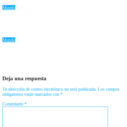
Ago 6, 2026
Romantica NY
Mundo
«EE.UU. prohíbe la exportación de minerales estratégicos para
fortalecer su autonomía en defensa»
Ago 5, 2026
Romantica NY
Mundo
«Ucrania admite que no derribó misiles rusos en el último
ataque: ¿Un punto de inflexión en la guerra?»
Ago 5, 2026
Romantica NY
Deja una respuesta
Tu dirección de correo electrónico no será publicada.
Los campos
obligatorios están marcados con
*
Comentario
*