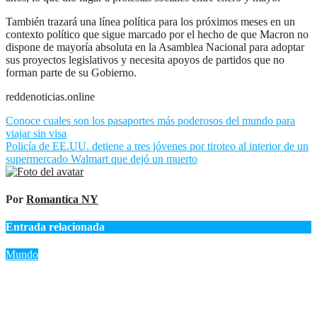
También trazará una línea política para los próximos meses en un
contexto político que sigue marcado por el hecho de que Macron no
dispone de mayoría absoluta en la Asamblea Nacional para adoptar
sus proyectos legislativos y necesita apoyos de partidos que no
forman parte de su Gobierno.
reddenoticias.online
Navegación
Conoce cuales son los pasaportes más poderosos del mundo para
viajar sin visa
de
Policía de EE.UU. detiene a tres jóvenes por tiroteo al interior de un
entradas
supermercado Walmart que dejó un muerto
Por
Romantica NY
Entrada relacionada
Mundo
«Trump advierte a Irán: ‘Golpe muy duro’ si retrocede en
negociaciones nucleares»