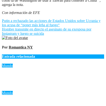
como la de Washington de usar a Taiwán para contener a China‘”,
agrega la nota.
Con información de EFE
Navegación
Putin a rechazado las acciones de Estados Unidos sobre Ucrania y
los acusa de “poner más leña al fuego“
de
Hombre transmite en directo el asesinato de su exesposa por
entradas
Instagram y luego se suicida
Por
Romantica NY
Entrada relacionada
Mundo
«Lula mantiene diálogo con Trump pero critica a Marco Rubio:
‘Es un bolsonarista que odia a América Latina'»
Ago 8, 2026
Romantica NY
Mundo
Bomba en microbús en Damasco: 2 muertos y 13 heridos en un