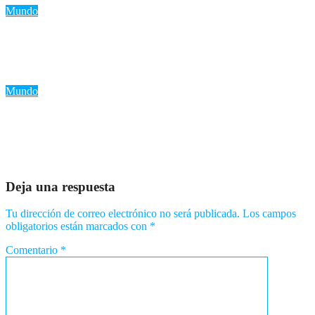
Mundo
«Ucrania admite que no derribó misiles rusos en el último
ataque: ¿Un punto de inflexión en la guerra?»
Ago 5, 2026
Romantica NY
Mundo
«Sismo de 4.3 en el norte de Italia: Trenes paralizados
brevemente tras el temblor»
Ago 4, 2026
Romantica NY
Deja una respuesta
Tu dirección de correo electrónico no será publicada.
Los campos
obligatorios están marcados con
*
Comentario
*