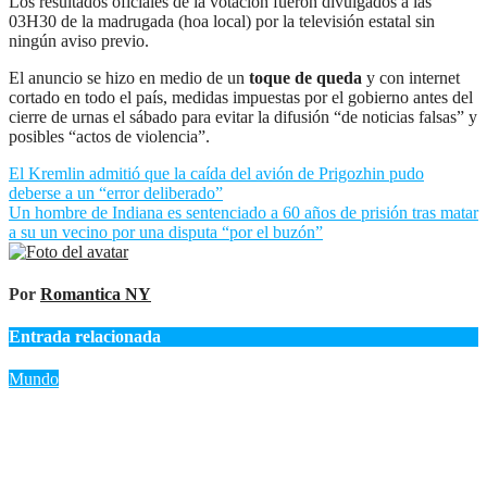
Los resultados oficiales de la votación fueron divulgados a las
03H30 de la madrugada (hoa local) por la televisión estatal sin
ningún aviso previo.
El anuncio se hizo en medio de un
toque de queda
y con internet
cortado en todo el país, medidas impuestas por el gobierno antes del
cierre de urnas el sábado para evitar la difusión “de noticias falsas” y
posibles “actos de violencia”.
Navegación
El Kremlin admitió que la caída del avión de Prigozhin pudo
deberse a un “error deliberado”
de
Un hombre de Indiana es sentenciado a 60 años de prisión tras matar
entradas
a su un vecino por una disputa “por el buzón”
Por
Romantica NY
Entrada relacionada
Mundo
«EE.UU. prohíbe la exportación de minerales estratégicos para
fortalecer su autonomía en defensa»
Ago 5, 2026
Romantica NY