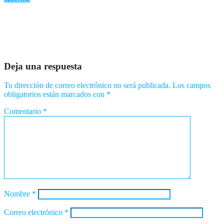
«Pánico en Greenville: Policías buscan a Thomas David Ryan,
acusado de homicidio e incendio intencional»
Ago 7, 2026
Romantica NY
Deja una respuesta
Tu dirección de correo electrónico no será publicada.
Los campos
obligatorios están marcados con
*
Comentario
*
Nombre
*
Correo electrónico
*