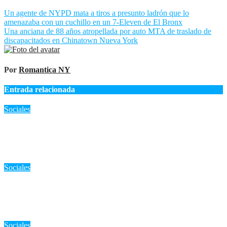
Navegación
Un agente de NYPD mata a tiros a presunto ladrón que lo
amenazaba con un cuchillo en un 7-Eleven de El Bronx
de
Una anciana de 88 años atropellada por auto MTA de traslado de
entradas
discapacitados en Chinatown Nueva York
Por
Romantica NY
Entrada relacionada
Sociales
«Kaitlyn Tracey, la ‘Amenaza de la Hoja de Arce’, acepta
culpabilidad y será deportada por agredir a adolescente en NJ»
Ago 8, 2026
Romantica NY
Sociales
RD: Justicia para «Maira Soco»: 30 años de cárcel para los
autores de un ataque a balazos en Capotillo
Ago 7, 2026
Romantica NY
Sociales