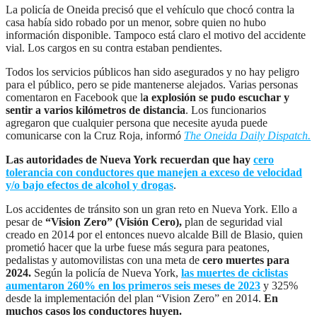
La policía de Oneida precisó que el vehículo que chocó contra la
casa había sido robado por un menor, sobre quien no hubo
información disponible. Tampoco está claro el motivo del accidente
vial. Los cargos en su contra estaban pendientes.
Todos los servicios públicos han sido asegurados y no hay peligro
para el público, pero se pide mantenerse alejados. Varias personas
comentaron en Facebook que l
a explosión se pudo escuchar y
sentir a varios kilómetros de distancia
. Los funcionarios
agregaron que cualquier persona que necesite ayuda puede
comunicarse con la Cruz Roja, informó
The Oneida Daily Dispatch.
Las autoridades de Nueva York recuerdan que hay
cero
tolerancia con conductores que manejen a exceso de velocidad
y/o bajo efectos de alcohol y drogas
.
Los accidentes de tránsito son un gran reto en Nueva York. Ello a
pesar de
“Vision Zero” (Visión Cero),
plan de seguridad vial
creado en 2014 por el entonces nuevo alcalde Bill de Blasio, quien
prometió hacer que la urbe fuese más segura para peatones,
pedalistas y automovilistas con una meta de
cero muertes para
2024.
Según la policía de Nueva York,
las muertes de ciclistas
aumentaron 260% en los primeros seis meses de 2023
y 325%
desde la implementación del plan “Vision Zero” en 2014.
En
muchos casos los conductores huyen.