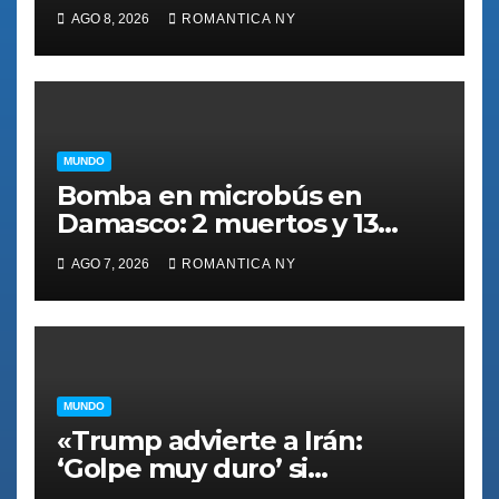
Rubio: ‘Es un bolsonarista
AGO 8, 2026
ROMANTICA NY
que odia a América Latina'»
MUNDO
Bomba en microbús en
Damasco: 2 muertos y 13
heridos en un nuevo
AGO 7, 2026
ROMANTICA NY
episodio de violencia en Siria
MUNDO
«Trump advierte a Irán:
‘Golpe muy duro’ si
retrocede en negociaciones