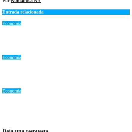
Por
Romantica NY
Entrada relacionada
Economía
«Wall Street cierra sin dirección clara: Los inversores esperan
un acuerdo entre EE.UU. e Irán»
Ago 6, 2026
Romantica NY
Economía
«Precio del dólar en República Dominicana: Análisis y
recomendaciones para el miércoles 5 de agosto de 2026»
Ago 5, 2026
Romantica NY
Economía
«El petróleo WTI se desploma por expectativas de reapertura
del estrecho de Ormuz»
Ago 4, 2026
Romantica NY
Deja una respuesta