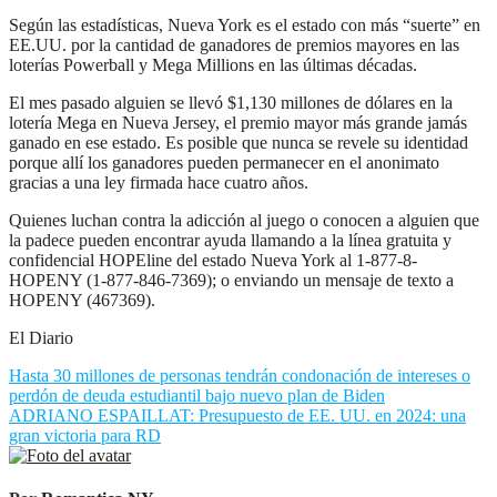
Según las estadísticas, Nueva York es el estado con más “suerte” en
EE.UU. por la cantidad de ganadores de premios mayores en las
loterías Powerball y Mega Millions en las últimas décadas.
El mes pasado alguien se llevó $1,130 millones de dólares en la
lotería Mega en Nueva Jersey, el premio mayor más grande jamás
ganado en ese estado. Es posible que nunca se revele su identidad
porque allí los ganadores pueden permanecer en el anonimato
gracias a una ley firmada hace cuatro años.
Quienes luchan contra la adicción al juego o conocen a alguien que
la padece pueden encontrar ayuda llamando a la línea gratuita y
confidencial HOPEline del estado Nueva York al 1-877-8-
HOPENY (1-877-846-7369); o enviando un mensaje de texto a
HOPENY (467369).
El Diario
Navegación
Hasta 30 millones de personas tendrán condonación de intereses o
perdón de deuda estudiantil bajo nuevo plan de Biden
de
ADRIANO ESPAILLAT: Presupuesto de EE. UU. en 2024: una
entradas
gran victoria para RD