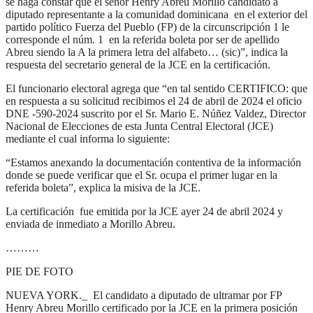
se haga constar que el señor Henry Abreu Morillo candidato a
diputado representante a la comunidad dominicana en el exterior del
partido político Fuerza del Pueblo (FP) de la circunscripción 1 le
corresponde el núm. 1 en la referida boleta por ser de apellido
Abreu siendo la A la primera letra del alfabeto… (sic)”, indica la
respuesta del secretario general de la JCE en la certificación.
El funcionario electoral agrega que “en tal sentido CERTIFICO: que
en respuesta a su solicitud recibimos el 24 de abril de 2024 el oficio
DNE -590-2024 suscrito por el Sr. Mario E. Núñez Valdez, Director
Nacional de Elecciones de esta Junta Central Electoral (JCE)
mediante el cual informa lo siguiente:
“Estamos anexando la documentación contentiva de la información
donde se puede verificar que el Sr. ocupa el primer lugar en la
referida boleta”, explica la misiva de la JCE.
La certificación fue emitida por la JCE ayer 24 de abril 2024 y
enviada de inmediato a Morillo Abreu.
………
PIE DE FOTO
NUEVA YORK._ El candidato a diputado de ultramar por FP
Henry Abreu Morillo certificado por la JCE en la primera posición