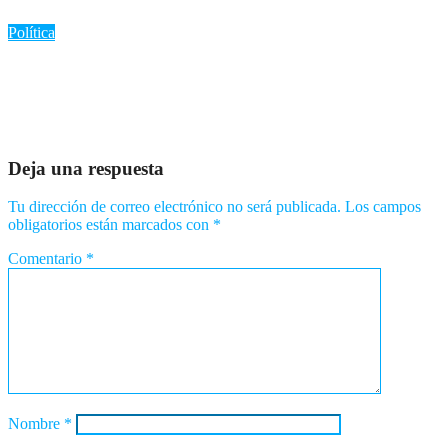
Ago 7, 2026
Romantica NY
Política
«No me retiro, vuelvo a la calle»: Adriano Espaillat descarta
candidatura independiente y se enfoca en el activismo
Ago 7, 2026
Romantica NY
Deja una respuesta
Tu dirección de correo electrónico no será publicada.
Los campos
obligatorios están marcados con
*
Comentario
*
Nombre
*