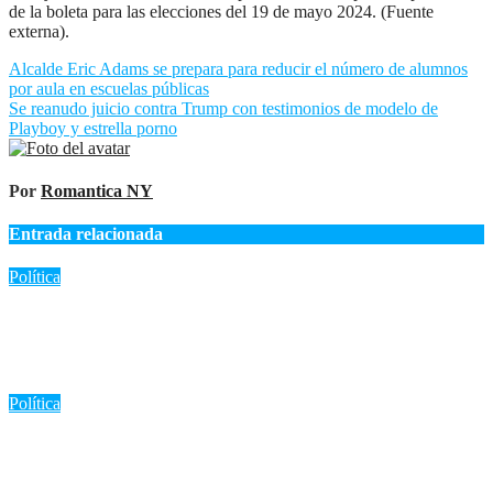
de la boleta para las elecciones del 19 de mayo 2024. (Fuente
externa).
Navegación
Alcalde Eric Adams se prepara para reducir el número de alumnos
por aula en escuelas públicas
de
Se reanudo juicio contra Trump con testimonios de modelo de
entradas
Playboy y estrella porno
Por
Romantica NY
Entrada relacionada
Política
«Reunión en Cali: Asfura y Abinader fortalecen lazos
deportivos y acuerdan colaboración para Honduras 2029»
Ago 8, 2026
Romantica NY
Política
Marileidy Paulino hace historia: Oro y récord regional en los
400 metros de los Juegos Centroamericanos 2026