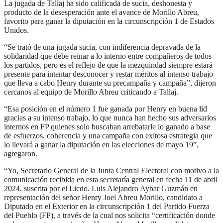
La jugada de Tallaj ha sido calificada de sucia, deshonesta y
producto de la desesperación ante el avance de Morillo Abreu,
favorito para ganar la diputación en la circunscripción 1 de Estados
Unidos.
“Se trató de una jugada sucia, con indiferencia depravada de la
solidaridad que debe reinar a lo interno entre compañeros de todos
los partidos, pero es el reflejo de que la mezquindad siempre estará
presente para intentar desconocer y restar méritos al intenso trabajo
que lleva a cabo Henry durante su precampaña y campaña”, dijeron
cercanos al equipo de Morillo Abreu criticando a Tallaj.
“Esa posición en el número 1 fue ganada por Henry en buena lid
gracias a su intenso trabajo, lo que nunca han hecho sus adversarios
internos en FP quienes solo buscaban arrebatarle lo ganado a base
de esfuerzos, coherencia y una campaña con exitosa estrategia que
lo llevará a ganar la diputación en las elecciones de mayo 19”,
agregaron.
“Yo, Secretario General de la Junta Central Electoral con motivo a la
comunicación recibida en esta secretaría general en fecha 11 de abril
2024, suscrita por el Licdo. Luis Alejandro Aybar Guzmán en
representación del señor Henry Joel Abreu Morillo, candidato a
Diputado en el Exterior en la circunscripción 1 del Partido Fuerza
del Pueblo (FP), a través de la cual nos solicita “certificación donde