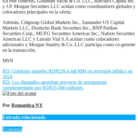
En este contexto, Goldman Sachs & Co. LLC, Barclays Capital Inc.
y J.P. Morgan Securities LLC actúan como coordinadores globales y
colocadores principales en la oferta.
Además, Citigroup Global Markets Inc., Santander US Capital
Markets LLC, Deutsche Bank Securities Inc., BNP Paribas
Securities Corp., MUFG Securities Americas Inc., Natixis Securities
Americas LLC y Larraín Vial S.A actúan como colocadores
adicionales y Morgan Stanley & Co. LLC participa como co-gerente
en la transacción.
MSN
Navegación
RD: Gobierno aprueba RD$239.4 mil MM en inversión pública en
2024
de
RD: Los diputados aprueban proyecto de presupuesto
entradas
complementario por RD$35,000 millones
Por
Romantica NY
Entrada relacionada
Economía