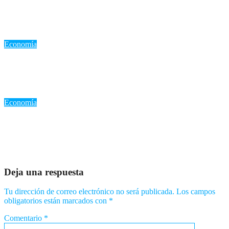
«Precio del dólar en República Dominicana: Análisis y
recomendaciones para el miércoles 5 de agosto de 2026»
Ago 5, 2026
Romantica NY
Economía
«El petróleo WTI se desploma por expectativas de reapertura
del estrecho de Ormuz»
Ago 4, 2026
Romantica NY
Economía
Trump frena los ataques a Irán y los precios del petróleo caen
en picado: ¿Un giro en el conflicto de Medio Oriente?
Ago 3, 2026
Romantica NY
Deja una respuesta
Tu dirección de correo electrónico no será publicada.
Los campos
obligatorios están marcados con
*
Comentario
*