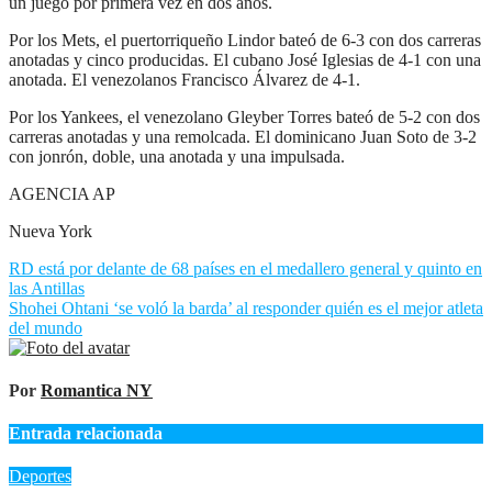
un juego por primera vez en dos años.
Por los Mets, el puertorriqueño Lindor bateó de 6-3 con dos carreras
anotadas y cinco producidas. El cubano José Iglesias de 4-1 con una
anotada. El venezolanos Francisco Álvarez de 4-1.
Por los Yankees, el venezolano Gleyber Torres bateó de 5-2 con dos
carreras anotadas y una remolcada. El dominicano Juan Soto de 3-2
con jonrón, doble, una anotada y una impulsada.
AGENCIA AP
Nueva York
Navegación
RD está por delante de 68 países en el medallero general y quinto en
las Antillas
de
Shohei Ohtani ‘se voló la barda’ al responder quién es el mejor atleta
entradas
del mundo
Por
Romantica NY
Entrada relacionada
Deportes