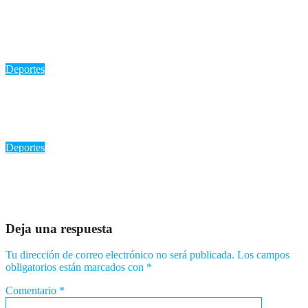
«Liranyi Alonso se corona con el oro en los 200 metros: Un
triunfo histórico para República Dominicana»
Ago 6, 2026
Romantica NY
Deportes
«Bravos de Atlanta: Bryce Elder y la racha de 7 victorias que
los consolida como líderes»
Ago 6, 2026
Romantica NY
Deportes
🇩🇴 ¡Ni la lluvia pudo apagar el brillo de Marileidy Paulino!
Ago 5, 2026
Romantica NY
Deja una respuesta
Tu dirección de correo electrónico no será publicada.
Los campos
obligatorios están marcados con
*
Comentario
*