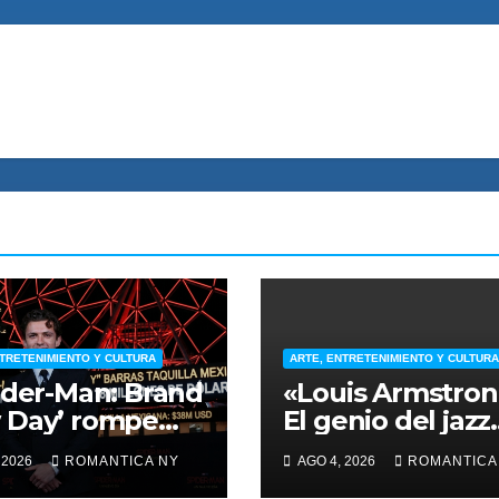
NTRETENIMIENTO Y CULTURA
ARTE, ENTRETENIMIENTO Y CULTURA
ider-Man: Brand
«Louis Armstron
 Day’ rompe
El genio del jazz
rds en México
que revolucionó 
 2026
ROMANTICA NY
AGO 4, 2026
ROMANTICA
38 millones de
música y la