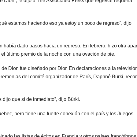
ne Dion”, le dijo a The Associated Press que regresar requería
qué estamos haciendo eso ya estoy un poco de regreso”, dijo
n había dado pasos hacia un regreso. En febrero, hizo otra apar
el último premio de la noche con una ovación de pie.
s de Dion fue diseñado por Dior. En declaraciones a la televisió
ceremonias del comité organizador de París, Daphné Bürki, recor
ijo que sí de inmediato”, dijo Bürki.
ebec, pero tiene una fuerte conexión con el país y los Juegos
nado las listas de éxitos en Francia y otros países francófonos