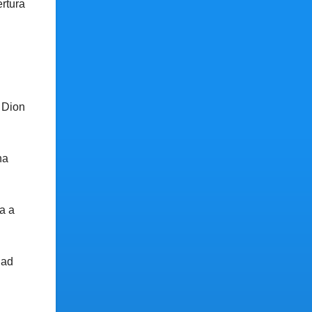
ertura
 Dion
na
a a
dad