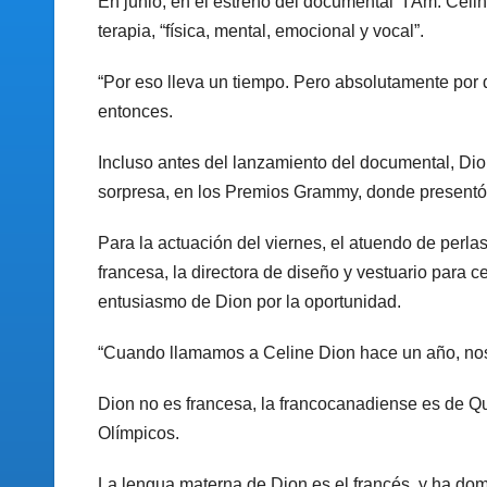
En junio, en el estreno del documental “I Am: Celi
terapia, “física, mental, emocional y vocal”.
“Por eso lleva un tiempo. Pero absolutamente por 
entonces.
Incluso antes del lanzamiento del documental, Dio
sorpresa, en los Premios Grammy, donde presentó 
Para la actuación del viernes, el atuendo de perla
francesa, la directora de diseño y vestuario para 
entusiasmo de Dion por la oportunidad.
“Cuando llamamos a Celine Dion hace un año, nos d
Dion no es francesa, la francocanadiense es de Qu
Olímpicos.
La lengua materna de Dion es el francés, y ha domi