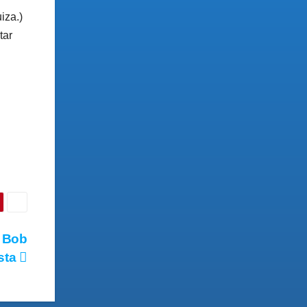
iza.)
tar
a Bob
ista