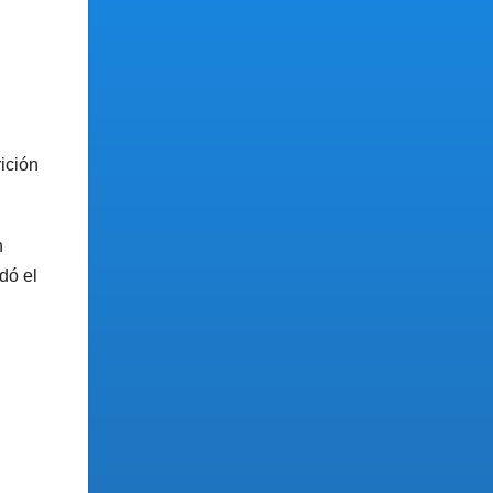
ición
n
dó el
.