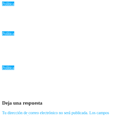
Política
«Meta RD 2036: Abinader y Peña lideran el primer Foro
Nacional para el Pleno Desarrollo de República Dominicana»
Ago 6, 2026
Romantica NY
Política
«Indotel premia a 170 estudiantes por sus proyectos
innovadores en STEM: Un paso hacia el futuro tecnológico de
República Dominicana»
Ago 5, 2026
Romantica NY
Política
«170 estudiantes dominicanos reciben premios por excelencia en
STEM: Un ejemplo de dedicación y futuro»
Ago 4, 2026
Romantica NY
Deja una respuesta
Tu dirección de correo electrónico no será publicada.
Los campos