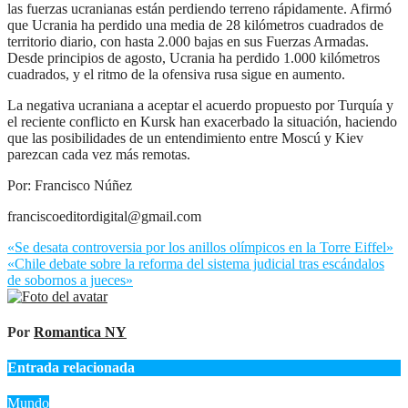
las fuerzas ucranianas están perdiendo terreno rápidamente. Afirmó
que Ucrania ha perdido una media de 28 kilómetros cuadrados de
territorio diario, con hasta 2.000 bajas en sus Fuerzas Armadas.
Desde principios de agosto, Ucrania ha perdido 1.000 kilómetros
cuadrados, y el ritmo de la ofensiva rusa sigue en aumento.
La negativa ucraniana a aceptar el acuerdo propuesto por Turquía y
el reciente conflicto en Kursk han exacerbado la situación, haciendo
que las posibilidades de un entendimiento entre Moscú y Kiev
parezcan cada vez más remotas.
Por: Francisco Núñez
franciscoeditordigital@gmail.com
Navegación
«Se desata controversia por los anillos olímpicos en la Torre Eiffel»
«Chile debate sobre la reforma del sistema judicial tras escándalos
de
de sobornos a jueces»
entradas
Por
Romantica NY
Entrada relacionada
Mundo