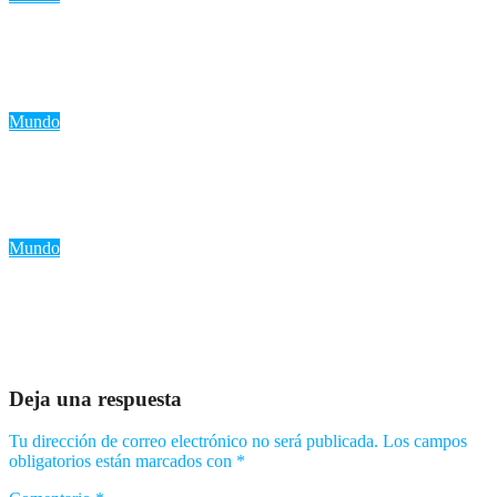
«Trump advierte a Irán: ‘Golpe muy duro’ si retrocede en
negociaciones nucleares»
Ago 6, 2026
Romantica NY
Mundo
«EE.UU. prohíbe la exportación de minerales estratégicos para
fortalecer su autonomía en defensa»
Ago 5, 2026
Romantica NY
Mundo
«Ucrania admite que no derribó misiles rusos en el último
ataque: ¿Un punto de inflexión en la guerra?»
Ago 5, 2026
Romantica NY
Deja una respuesta
Tu dirección de correo electrónico no será publicada.
Los campos
obligatorios están marcados con
*