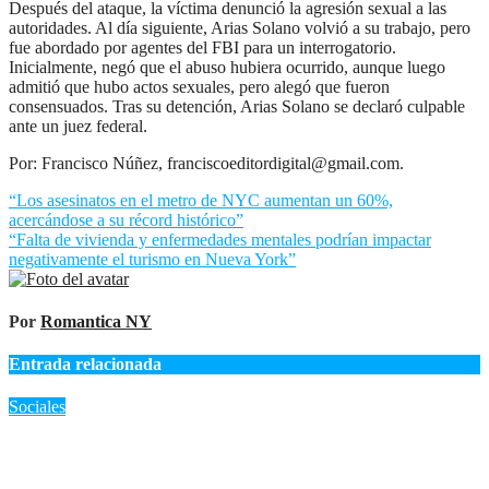
Después del ataque, la víctima denunció la agresión sexual a las
autoridades. Al día siguiente, Arias Solano volvió a su trabajo, pero
fue abordado por agentes del FBI para un interrogatorio.
Inicialmente, negó que el abuso hubiera ocurrido, aunque luego
admitió que hubo actos sexuales, pero alegó que fueron
consensuados. Tras su detención, Arias Solano se declaró culpable
ante un juez federal.
Por: Francisco Núñez, franciscoeditordigital@gmail.com.
Navegación
“Los asesinatos en el metro de NYC aumentan un 60%,
acercándose a su récord histórico”
de
“Falta de vivienda y enfermedades mentales podrían impactar
entradas
negativamente el turismo en Nueva York”
Por
Romantica NY
Entrada relacionada
Sociales
RD: Justicia para «Maira Soco»: 30 años de cárcel para los
autores de un ataque a balazos en Capotillo