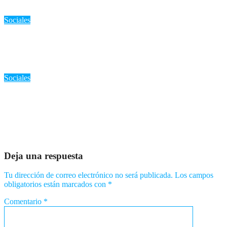
Ago 7, 2026
Romantica NY
Sociales
«Pánico en Greenville: Policías buscan a Thomas David Ryan,
acusado de homicidio e incendio intencional»
Ago 7, 2026
Romantica NY
Sociales
«‘Ha sido un año difícil’: Familia en duelo tras incendio en el
Bronx que dejó a una abuela desaparecida y a su esposo
muerto»
Ago 7, 2026
Romantica NY
Deja una respuesta
Tu dirección de correo electrónico no será publicada.
Los campos
obligatorios están marcados con
*
Comentario
*