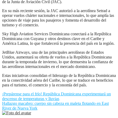
de la Junta de Aviación Civil (JAC).
En su más reciente sesión, la JAC autorizó a la aerolínea Setrad a
operar vuelos chárter nacionales e internacionales, lo que amplía las
opciones de viaje para los pasajeros y fomenta el desarrollo del
turismo y el comercio.
Sky High Aviation Services Dominicana conectará a la República
Dominicana con Guyana y otros destinos clave en el Caribe y
América Latina, lo que fortalecerá la presencia del país en la región.
JetBlue Airways, una de las principales aerolíneas de Estados
Unidos, aumentará su oferta de vuelos a la República Dominicana
durante la temporada de invierno, lo que demuestra la confianza de
las aerolíneas internacionales en el mercado dominicano.
Estas iniciativas consolidan el liderazgo de la República Dominicana
en la conectividad aérea del Caribe, lo que se traduce en beneficios
para el turismo, el comercio y la economía del país.
Navegación
¡Prepárense para el frío! República Dominicana experimentará un
descenso de temperaturas y lluvias
de
Hallazgo macabro: cuerpo sin cabeza en maleta flotando en East
entradas
River de Nueva York