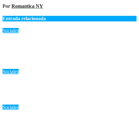
Por
Romantica NY
Entrada relacionada
Sociales
«‘Ha sido un año difícil’: Familia en duelo tras incendio en el
Bronx que dejó a una abuela desaparecida y a su esposo
muerto»
Ago 7, 2026
Romantica NY
Sociales
«Alerta máxima en Nueva York: Ola de calor extremo y
tormentas, ¿qué debes hacer?»
Ago 6, 2026
Romantica NY
Sociales
RD: «Extensión de horario en Metro y Teleférico: Facilitando la
movilidad durante los Juegos Centroamericanos 2026»
Ago 6, 2026
Romantica NY