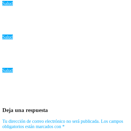
Salud
«Lechugas modificadas para producir proteína de carne: ¿El
futuro de la alimentación sostenible?»
Ago 6, 2026
Romantica NY
Salud
«Emergencia sanitaria: El ébola en la RDC supera la capacidad
de respuesta, según la OMS»
Ago 6, 2026
Romantica NY
Salud
«Diente de león: Beneficios para la salud hepática, renal y su
potencial en la investigación contra el cáncer»
Ago 5, 2026
Romantica NY
Deja una respuesta
Tu dirección de correo electrónico no será publicada.
Los campos
obligatorios están marcados con
*