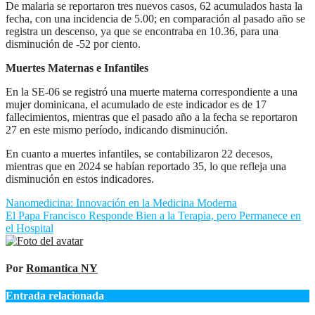
De malaria se reportaron tres nuevos casos, 62 acumulados hasta la
fecha, con una incidencia de 5.00; en comparación al pasado año se
registra un descenso, ya que se encontraba en 10.36, para una
disminución de -52 por ciento.
Muertes Maternas e Infantiles
En la SE-06 se registró una muerte materna correspondiente a una
mujer dominicana, el acumulado de este indicador es de 17
fallecimientos, mientras que el pasado año a la fecha se reportaron
27 en este mismo período, indicando disminución.
En cuanto a muertes infantiles, se contabilizaron 22 decesos,
mientras que en 2024 se habían reportado 35, lo que refleja una
disminución en estos indicadores.
Navegación
Nanomedicina: Innovación en la Medicina Moderna
El Papa Francisco Responde Bien a la Terapia, pero Permanece en
de
el Hospital
entradas
Por
Romantica NY
Entrada relacionada