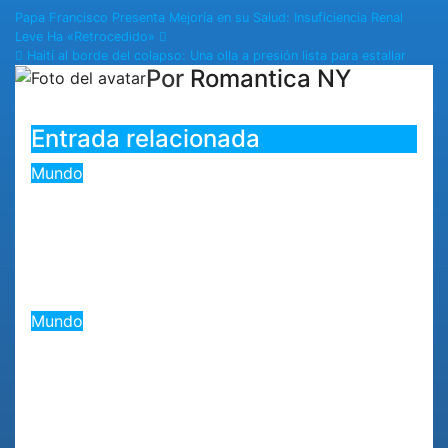
Papa Francisco Presenta Mejoría en su Salud: Insuficiencia Renal
Leve Ha «Retrocedido»
Haití al borde del colapso: Una olla a presión lista para estallar
Por
Romantica NY
Entrada relacionada
Mundo
«Trump advierte a Irán: ‘Golpe
muy duro’ si retrocede en
negociaciones nucleares»
Ago 6, 2026
Romantica NY
Mundo
«EE.UU. prohíbe la exportación
de minerales estratégicos para
fortalecer su autonomía en
defensa»