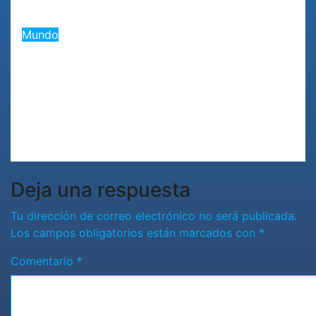
Ago 5, 2026
Romantica NY
Mundo
«Ucrania admite que no derribó
misiles rusos en el último ataque:
¿Un punto de inflexión en la
guerra?»
Ago 5, 2026
Romantica NY
Deja una respuesta
Tu dirección de correo electrónico no será publicada.
Los campos obligatorios están marcados con
*
Comentario
*