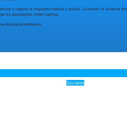
nción y mejorar la respuesta médica y policial. «Combatir la violencia do
que los abusadores rindan cuentas.
buse #ApoyoALasMujeres
Sociales
tensión de horario
«Terapista de Man
 y Teleférico:
acusado de abuso 
ndo la movilidad
a menor durante s
 los Juegos
Autoridades busc
americanos 2026»
víctimas»