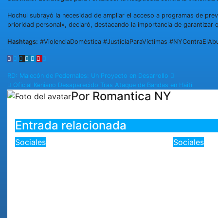
Hochul subrayó la necesidad de ampliar el acceso a programas de preve
prioridad personal», declaró, destacando la importancia de garantizar 
Hashtags:
#ViolenciaDoméstica #JusticiaParaVíctimas #NYContraElA
RD: Malecón de Pedernales: Un Proyecto en Desarrollo
Oficial Keniano Desaparecido Tras Ataque de Bandas en Haití
Por
Romantica NY
Entrada relacionada
Sociales
Sociales
«Alerta máxima en Nueva
RD: «Ex
York: Ola de calor
en Metro
extremo y tormentas,
Facilita
¿qué debes hacer?»
durante
Centro
Ago 6, 2026
Romantica NY