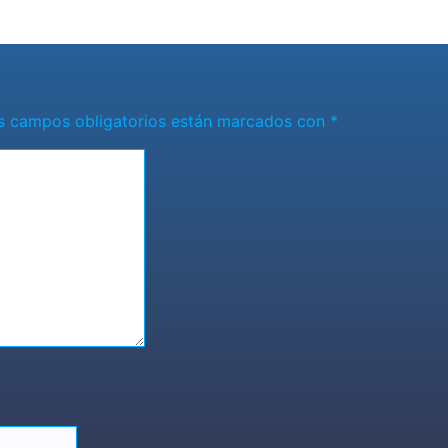
026
Romantica NY
Ago 6, 2026
Romantica 
s campos obligatorios están marcados con
*