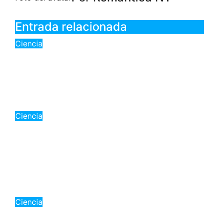
Entrada relacionada
Ciencia
La NASA desvela los secretos del
Sol: Avión y 86 globos científicos
para el eclipse del 12 de agosto
Ago 7, 2026
Romantica NY
Ciencia
«Cohete de SpaceX impactará la
Luna este miércoles: Un evento
científico sin riesgo para la
Tierra»
Ago 5, 2026
Romantica NY
Ciencia
«Nicoya, Costa Rica: La Zona