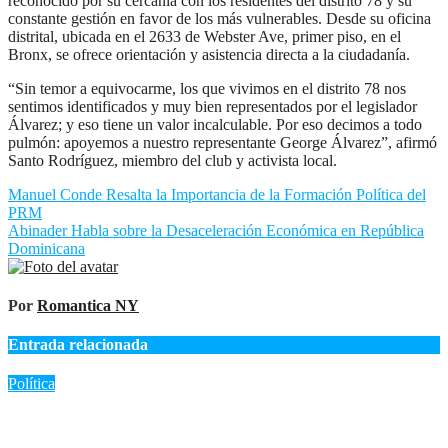
reconocido por su cercanía con los residentes del distrito 78 y su
constante gestión en favor de los más vulnerables. Desde su oficina
distrital, ubicada en el 2633 de Webster Ave, primer piso, en el
Bronx, se ofrece orientación y asistencia directa a la ciudadanía.
“Sin temor a equivocarme, los que vivimos en el distrito 78 nos
sentimos identificados y muy bien representados por el legislador
Álvarez; y eso tiene un valor incalculable. Por eso decimos a todo
pulmón: apoyemos a nuestro representante George Álvarez”, afirmó
Santo Rodríguez, miembro del club y activista local.
Navegación
Manuel Conde Resalta la Importancia de la Formación Política del
PRM
de
Abinader Habla sobre la Desaceleración Económica en República
entradas
Dominicana
Por
Romantica NY
Entrada relacionada
Política
«Meta RD 2036: Abinader y Peña lideran el primer Foro
Nacional para el Pleno Desarrollo de República Dominicana»