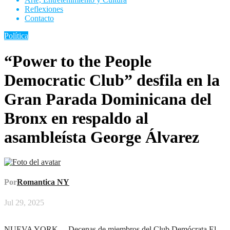
Reflexiones
Contacto
Política
“Power to the People
Democratic Club” desfila en la
Gran Parada Dominicana del
Bronx en respaldo al
asambleísta George Álvarez
Por
Romantica NY
Jul 29, 2025
NUEVA YORK. – Decenas de miembros del Club Demócrata El