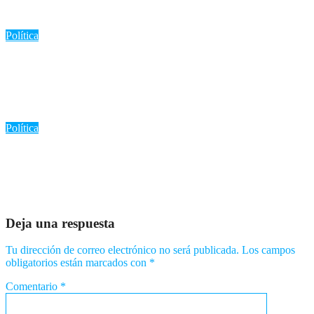
Ago 6, 2026
Romantica NY
Política
«Indotel premia a 170 estudiantes por sus proyectos
innovadores en STEM: Un paso hacia el futuro tecnológico de
República Dominicana»
Ago 5, 2026
Romantica NY
Política
«170 estudiantes dominicanos reciben premios por excelencia en
STEM: Un ejemplo de dedicación y futuro»
Ago 4, 2026
Romantica NY
Deja una respuesta
Tu dirección de correo electrónico no será publicada.
Los campos
obligatorios están marcados con
*
Comentario
*