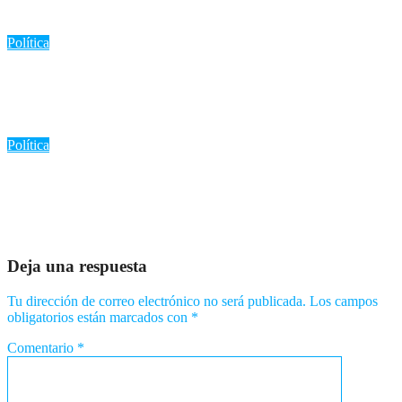
Ago 7, 2026
Romantica NY
Política
«No me retiro, vuelvo a la calle»: Adriano Espaillat descarta
candidatura independiente y se enfoca en el activismo
Ago 7, 2026
Romantica NY
Política
«Meta RD 2036: Abinader y Peña lideran el primer Foro
Nacional para el Pleno Desarrollo de República Dominicana»
Ago 6, 2026
Romantica NY
Deja una respuesta
Tu dirección de correo electrónico no será publicada.
Los campos
obligatorios están marcados con
*
Comentario
*