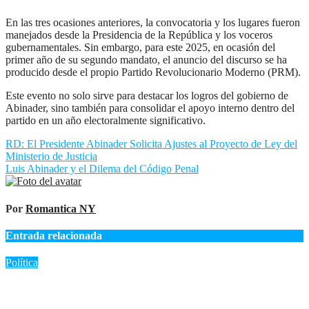
En las tres ocasiones anteriores, la convocatoria y los lugares fueron
manejados desde la Presidencia de la República y los voceros
gubernamentales. Sin embargo, para este 2025, en ocasión del
primer año de su segundo mandato, el anuncio del discurso se ha
producido desde el propio Partido Revolucionario Moderno (PRM).
Este evento no solo sirve para destacar los logros del gobierno de
Abinader, sino también para consolidar el apoyo interno dentro del
partido en un año electoralmente significativo.
Navegación
RD: El Presidente Abinader Solicita Ajustes al Proyecto de Ley del
Ministerio de Justicia
de
Luis Abinader y el Dilema del Código Penal
entradas
Por
Romantica NY
Entrada relacionada
Política
Marileidy Paulino hace historia: Oro y récord regional en los
400 metros de los Juegos Centroamericanos 2026