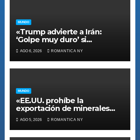
MUNDO
«Trump advierte a Irán:
‘Golpe muy duro’ si
retrocede en negociaciones
AGO 6, 2026
ROMANTICA NY
nucleares»
MUNDO
«EE.UU. prohíbe la
exportación de minerales
estratégicos para fortalecer
AGO 5, 2026
ROMANTICA NY
su autonomía en defensa»