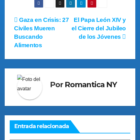
Gaza en Crisis: 27
El Papa León XIV y
Civiles Mueren
el Cierre del Jubileo
Buscando
de los Jóvenes
Alimentos
Por
Romantica NY
Entrada relacionada