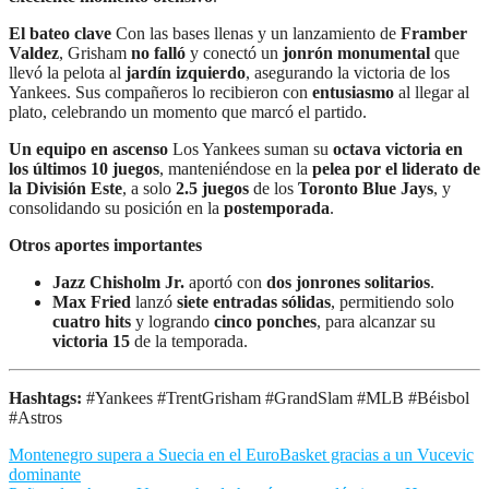
El bateo clave
Con las bases llenas y un lanzamiento de
Framber
Valdez
, Grisham
no falló
y conectó un
jonrón monumental
que
llevó la pelota al
jardín izquierdo
, asegurando la victoria de los
Yankees. Sus compañeros lo recibieron con
entusiasmo
al llegar al
plato, celebrando un momento que marcó el partido.
Un equipo en ascenso
Los Yankees suman su
octava victoria en
los últimos 10 juegos
, manteniéndose en la
pelea por el liderato de
la División Este
, a solo
2.5 juegos
de los
Toronto Blue Jays
, y
consolidando su posición en la
postemporada
.
Otros aportes importantes
Jazz Chisholm Jr.
aportó con
dos jonrones solitarios
.
Max Fried
lanzó
siete entradas sólidas
, permitiendo solo
cuatro hits
y logrando
cinco ponches
, para alcanzar su
victoria 15
de la temporada.
Hashtags:
#Yankees #TrentGrisham #GrandSlam #MLB #Béisbol
#Astros
Navegación
Montenegro supera a Suecia en el EuroBasket gracias a un Vucevic
dominante
de