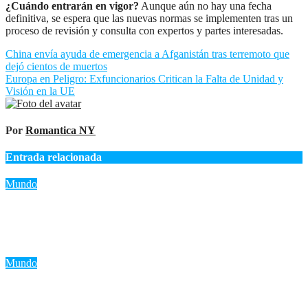
¿Cuándo entrarán en vigor?
Aunque aún no hay una fecha
definitiva, se espera que las nuevas normas se implementen tras un
proceso de revisión y consulta con expertos y partes interesadas.
Navegación
China envía ayuda de emergencia a Afganistán tras terremoto que
dejó cientos de muertos
de
Europa en Peligro: Exfuncionarios Critican la Falta de Unidad y
entradas
Visión en la UE
Por
Romantica NY
Entrada relacionada
Mundo
Bomba en microbús en Damasco: 2 muertos y 13 heridos en un
nuevo episodio de violencia en Siria
Ago 7, 2026
Romantica NY
Mundo
«Trump advierte a Irán: ‘Golpe muy duro’ si retrocede en
negociaciones nucleares»