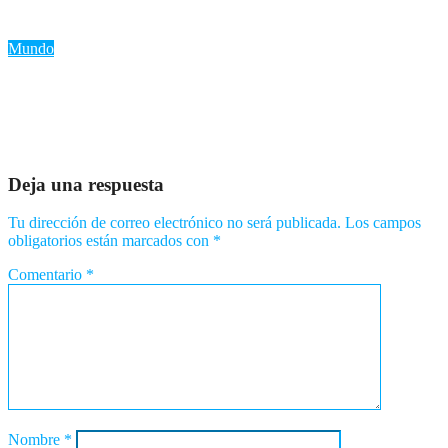
Ago 6, 2026
Romantica NY
Mundo
«EE.UU. prohíbe la exportación de minerales estratégicos para
fortalecer su autonomía en defensa»
Ago 5, 2026
Romantica NY
Deja una respuesta
Tu dirección de correo electrónico no será publicada.
Los campos
obligatorios están marcados con
*
Comentario
*
Nombre
*