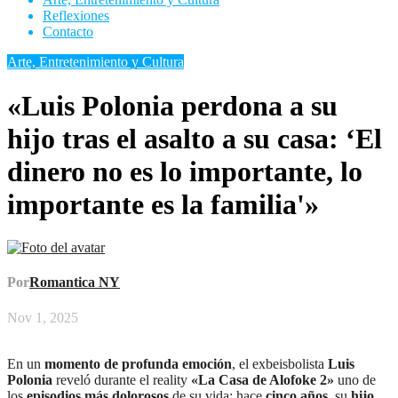
Reflexiones
Contacto
Arte, Entretenimiento y Cultura
«Luis Polonia perdona a su
hijo tras el asalto a su casa: ‘El
dinero no es lo importante, lo
importante es la familia'»
Por
Romantica NY
Nov 1, 2025
En un
momento de profunda emoción
, el exbeisbolista
Luis
Polonia
reveló durante el reality
«La Casa de Alofoke 2»
uno de
los
episodios más dolorosos
de su vida: hace
cinco años
, su
hijo