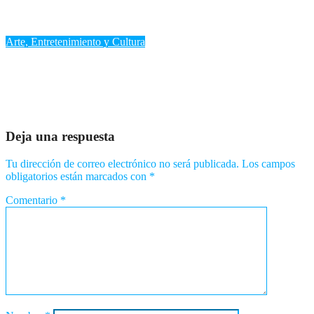
una interpretación histórica de ‘Canto a la Patria'»
Ago 5, 2026
Romantica NY
Arte, Entretenimiento y Cultura
«‘Spider-Man: Brand New Day’ rompe récords en México con
38 millones de dólares en su primer fin de semana»
Ago 4, 2026
Romantica NY
Deja una respuesta
Tu dirección de correo electrónico no será publicada.
Los campos
obligatorios están marcados con
*
Comentario
*