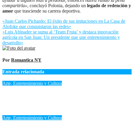
ayudar a alguien más a perdonar, entonces habrá valido la pena
compartirla»
, concluyó Polonia, dejando un
legado de redención y
amor
que trasciende su carrera deportiva.
Navegación
«Juan Carlos Pichardo: El éxito de sus imitaciones en La Casa de
Alofoke que conquistaron las redes»
de
«Luis Abinader se suma al ‘Team Fruta’ y destaca innovación
entradas
agrícola en San Juan: Un presidente que une entretenimiento y
desarrollo»
Por
Romantica NY
Entrada relacionada
Arte, Entretenimiento y Cultura
«Don Miguelo en el Top 100 de Billboard: ‘Y Qué Fue?’ marca
un antes y después en su carrera»
Ago 6, 2026
Romantica NY
Arte, Entretenimiento y Cultura
«Juan Luis Guerra cerrará los Juegos Centroamericanos con