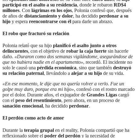
participó en el asalto a su residencia
, donde le robaron
RD$4
millones
. Con
lágrimas en los ojos
, Polonia confesó que, después
de años de
distanciamiento y dolor
, ha decidido
perdonar a su
hijo
y espera
reencontrarse con él
para darle un abrazo.
El robo que fracturó su relación
Polonia relató que su hijo
planificó el asalto junto a otros
delincuentes
, con el objetivo de
robar la caja fuerte
sin hacerle
daño.
«Duraron como dos semanas vigilándome, asegurándose de
que no hubiera nadie en el apartamento»
, recordó. El incidente no
solo le causó una
pérdida económica
, sino que también
destruyó
su relación paternal
, llevándolo a
alejar a su hijo
de su vida.
«En ese momento, le dije que no quería volver a verlo. Fue un
golpe muy duro, porque era mi hijo»
, confesó con el rostro marcado
por el dolor. Durante años, el exjugador de
Grandes Ligas
cargó
con el
peso del resentimiento
, pero ahora, en un proceso de
sanación emocional
, ha decidido
perdonar
.
El perdón como acto de amor
Durante la
terapia grupal
en el reality, Polonia compartió que ha
reflexionado sobre el
poder del perdón
y la necesidad de