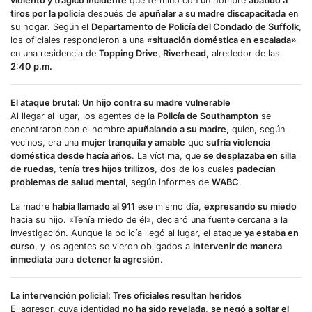
violento y trágico incidente
que terminó con un hombre
abatido a
tiros por la policía
después de
apuñalar a su madre discapacitada
en
su hogar. Según el
Departamento de Policía del Condado de Suffolk
,
los oficiales respondieron a una
«situación doméstica en escalada»
en una residencia de
Topping Drive, Riverhead
, alrededor de las
2:40 p.m.
El ataque brutal: Un hijo contra su madre vulnerable
Al llegar al lugar, los agentes de la
Policía de Southampton
se
encontraron con el hombre
apuñalando a su madre
, quien, según
vecinos, era una
mujer tranquila y amable
que
sufría violencia
doméstica desde hacía años
. La víctima, que
se desplazaba en silla
de ruedas
, tenía
tres hijos trillizos
, dos de los cuales
padecían
problemas de salud mental
, según informes de
WABC
.
La madre
había llamado al 911
ese mismo día,
expresando su miedo
hacia su hijo. «Tenía miedo de él», declaró una fuente cercana a la
investigación. Aunque la policía llegó al lugar, el ataque
ya estaba en
curso
, y los agentes se vieron obligados a
intervenir de manera
inmediata
para
detener la agresión
.
La intervención policial: Tres oficiales resultan heridos
El agresor, cuya identidad
no ha sido revelada
,
se negó a soltar el