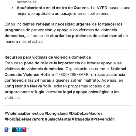
personales.
Apuñalamiento en el metro de Queens
: La
NYPD
busca a una
mujer que
apuñaló a un pasajero
en el subterráneo.
Estos incidentes
reflejan la necesidad urgente
de
fortalecer los
programas de prevención
y
apoyo a las víctimas de violencia
doméstica
, así como de
abordar los problemas de salud mental
de
manera más efectiva.
Recursos para víctimas de violencia doméstica
Este caso
pone de relieve la importancia
de
brindar apoyo a las
víctimas de violencia doméstica
. Organizaciones como el
National
Domestic Violence Hotline
(1-800-799-SAFE) ofrecen
asistencia
confidencial las 24 horas
a quienes sufren maltrato. Además, en
Long Island y Nueva York
, existen programas locales que
proporcionan refugio, asesoría legal y apoyo psicológico
a las
víctimas.
#ViolenciaDoméstica #LongIsland #DíaDeLasMadres
#PolicíaDeNuevaYork #SaludMental #Tragedia #Prevención