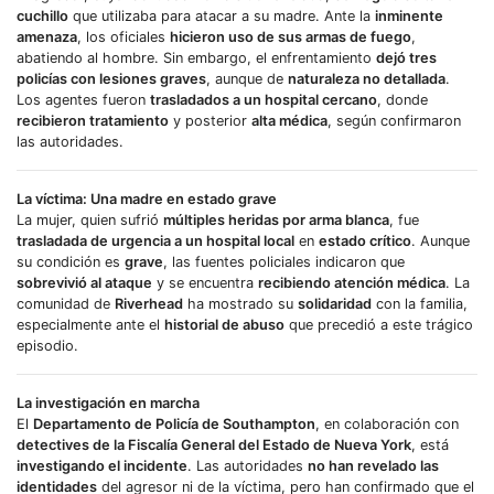
cuchillo
que utilizaba para atacar a su madre. Ante la
inminente
amenaza
, los oficiales
hicieron uso de sus armas de fuego
,
abatiendo al hombre. Sin embargo, el enfrentamiento
dejó tres
policías con lesiones graves
, aunque de
naturaleza no detallada
.
Los agentes fueron
trasladados a un hospital cercano
, donde
recibieron tratamiento
y posterior
alta médica
, según confirmaron
las autoridades.
La víctima: Una madre en estado grave
La mujer, quien sufrió
múltiples heridas por arma blanca
, fue
trasladada de urgencia a un hospital local
en
estado crítico
. Aunque
su condición es
grave
, las fuentes policiales indicaron que
sobrevivió al ataque
y se encuentra
recibiendo atención médica
. La
comunidad de
Riverhead
ha mostrado su
solidaridad
con la familia,
especialmente ante el
historial de abuso
que precedió a este trágico
episodio.
La investigación en marcha
El
Departamento de Policía de Southampton
, en colaboración con
detectives de la Fiscalía General del Estado de Nueva York
, está
investigando el incidente
. Las autoridades
no han revelado las
identidades
del agresor ni de la víctima, pero han confirmado que el