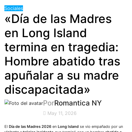
Sociales
«Día de las Madres
en Long Island
termina en tragedia:
Hombre abatido tras
apuñalar a su madre
discapacitada»
Por
Romantica NY
May 11, 2026
El
Día de las Madres 2026
en
Long Island
se vio empañado por un