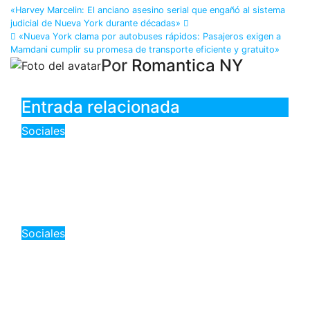
Navegación
«Harvey Marcelin: El anciano asesino serial que engañó al sistema
judicial de Nueva York durante décadas»
de
«Nueva York clama por autobuses rápidos: Pasajeros exigen a
Mamdani cumplir su promesa de transporte eficiente y gratuito»
entradas
Por
Romantica NY
Entrada relacionada
Sociales
«Alerta máxima en Nueva York:
Ola de calor extremo y tormentas,
¿qué debes hacer?»
Ago 6, 2026
Romantica NY
Sociales
RD: «Extensión de horario en
Metro y Teleférico: Facilitando la
movilidad durante los Juegos
Centroamericanos 2026»