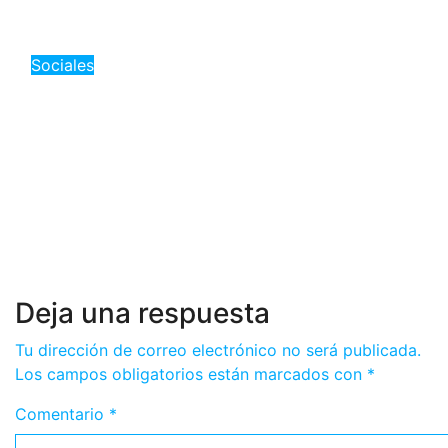
Ago 6, 2026
Romantica NY
Sociales
«Terapista de Manhattan
acusado de abuso sexual a
menor durante sesión:
Autoridades buscan más
víctimas»
Ago 6, 2026
Romantica NY
Deja una respuesta
Tu dirección de correo electrónico no será publicada.
Los campos obligatorios están marcados con
*
Comentario
*