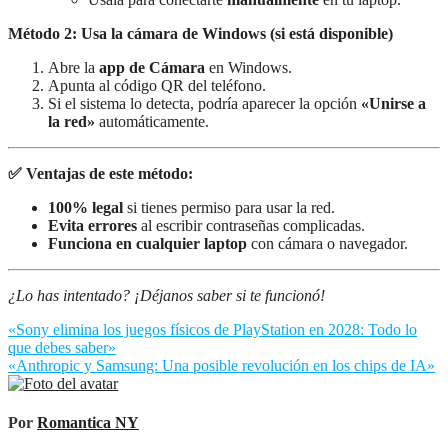
Método 2: Usa la cámara de Windows (si está disponible)
Abre la
app de Cámara
en Windows.
Apunta al código QR del teléfono.
Si el sistema lo detecta, podría aparecer la opción
«Unirse a
la red»
automáticamente.
✅ Ventajas de este método:
100% legal
si tienes permiso para usar la red.
Evita errores
al escribir contraseñas complicadas.
Funciona en cualquier laptop
con cámara o navegador.
¿Lo has intentado? ¡Déjanos saber si te funcionó!
Navegación
«Sony elimina los juegos físicos de PlayStation en 2028: Todo lo
que debes saber»
de
«Anthropic y Samsung: Una posible revolución en los chips de IA»
entradas
Por
Romantica NY