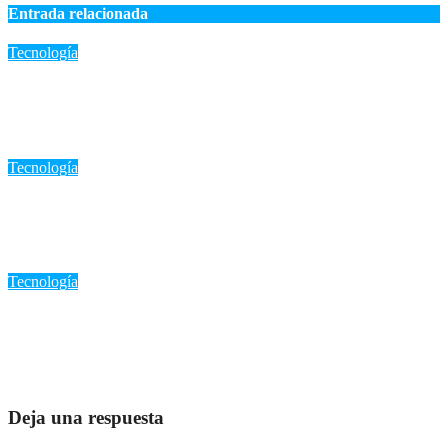
Entrada relacionada
Tecnología
La presidenta de WAHI, Jacqueline Alemán, invita a la
comunidad a descubrir el poder de la Inteligencia Artificial
Ago 9, 2026
Romantica NY
Tecnología
«WhatsApp Web ahora permite videollamadas: Beneficios y
cómo empezar a usarlo hoy»
Ago 8, 2026
Romantica NY
Tecnología
Meta lanza Muse Code para programar con IA, pero los riesgos
de ciberseguridad generan alertas
Ago 7, 2026
Romantica NY
Deja una respuesta