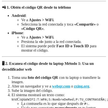
📲 1. Obtén el código QR desde tu teléfono
Android
:
Ve a
Ajustes > WiFi
.
Selecciona la red conectada y toca
«Compartir»
o
«Código QR»
.
iPhone
:
Ve a
Ajustes > WiFi
.
Presiona la
«i»
junto a la red conectada.
El sistema puede pedir
Face ID o Touch ID
para
mostrar el código.
🖥️ 2. Escanea el código desde tu laptop
Método 1: Usa un
decodificador web
Toma una
foto del código QR
con tu laptop o transfiere la
imagen.
Abre un navegador y ve a
webqr.com
o
zxing.org
.
Sube la imagen del código.
El sistema mostrará un texto como:
textCopiar
WIFI:T:WPA;S:NombreDeRed;P:TU_CONTRASEÑA;
La contraseña es lo que sigue después de
.
P:
Úsala para conectarte
manualmente
en tu laptop.