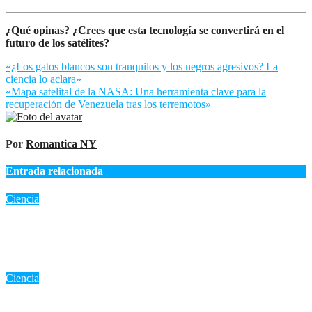
¿Qué opinas? ¿Crees que esta tecnología se convertirá en el
futuro de los satélites?
Navegación
«¿Los gatos blancos son tranquilos y los negros agresivos? La
ciencia lo aclara»
de
«Mapa satelital de la NASA: Una herramienta clave para la
entradas
recuperación de Venezuela tras los terremotos»
Por
Romantica NY
Entrada relacionada
Ciencia
«Eclipse total de sol 12 de agosto 2026: Duración, trayectoria y
por qué es un evento único en España»
Ago 8, 2026
Romantica NY
Ciencia
La NASA desvela los secretos del Sol: Avión y 86 globos