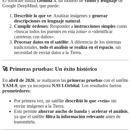
El software utiliza
Gemma 3
, un modelo de
visión y lenguaje
de
Google DeepMind, que puede:
Describir lo que ve
: Analizar imágenes y
generar
descripciones en lenguaje natural
.
Cumplir órdenes
: Responder a
instrucciones simples
como
«buscar todos los puentes en esta zona» o «identificar
carreteras con daños».
Procesar datos en el satélite
: A diferencia de los sistemas
tradicionales,
todo el análisis se realiza en el espacio
, sin
necesidad de enviar datos a la Tierra.
🚀 Primeras pruebas: Un éxito histórico
En
abril de 2026
, se realizaron las
primeras pruebas
con el satélite
YAM-9
, que ya incorpora
NAVI-Orbital
. Los resultados fueron
prometedores
:
Por primera vez, un satélite
describió lo que «veía»
sin
enviar imágenes a la Tierra.
Esto permite
ahorrar ancho de banda
y
acelerar el análisis
,
ya que el satélite
filtra la información relevante
antes de
transmitirla.