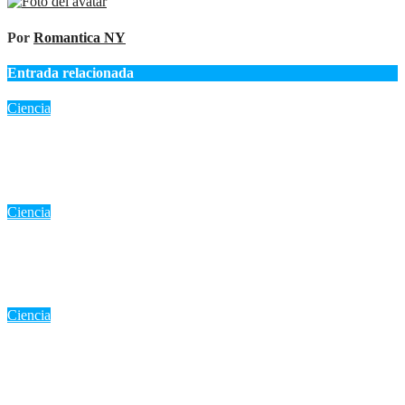
Por
Romantica NY
Entrada relacionada
Ciencia
«Eclipse total de sol 12 de agosto 2026: Duración, trayectoria y
por qué es un evento único en España»
Ago 8, 2026
Romantica NY
Ciencia
La NASA desvela los secretos del Sol: Avión y 86 globos
científicos para el eclipse del 12 de agosto
Ago 7, 2026
Romantica NY
Ciencia
«Cohete de SpaceX impactará la Luna este miércoles: Un
evento científico sin riesgo para la Tierra»
Ago 5, 2026
Romantica NY