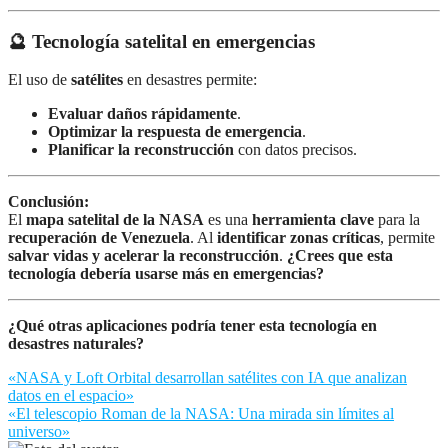
🔮 Tecnología satelital en emergencias
El uso de
satélites
en desastres permite:
Evaluar daños rápidamente
.
Optimizar la respuesta de emergencia
.
Planificar la reconstrucción
con datos precisos.
Conclusión:
El
mapa satelital de la NASA
es una
herramienta clave
para la
recuperación de Venezuela
. Al
identificar zonas críticas
, permite
salvar vidas y acelerar la reconstrucción
.
¿Crees que esta
tecnología debería usarse más en emergencias?
¿Qué otras aplicaciones podría tener esta tecnología en
desastres naturales?
Navegación
«NASA y Loft Orbital desarrollan satélites con IA que analizan
datos en el espacio»
de
«El telescopio Roman de la NASA: Una mirada sin límites al
entradas
universo»