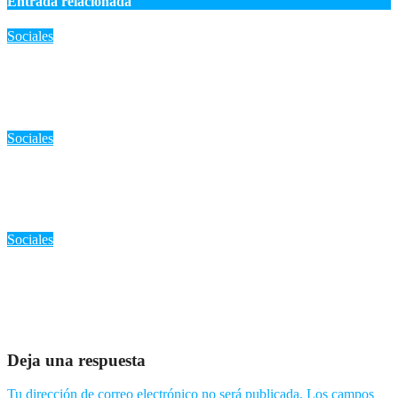
Entrada relacionada
Sociales
«Terapista de Manhattan acusado de abuso sexual a menor
durante sesión: Autoridades buscan más víctimas»
Ago 6, 2026
Romantica NY
Sociales
RD: «Santiago Hazim renuncia a su solicitud de arresto
domiciliario y acepta seguir en prisión preventiva»
Ago 5, 2026
Romantica NY
Sociales
«Cadena perpetua para el hombre que apuñaló a su ex
roommate en Brooklyn violando una orden de protección»
Ago 5, 2026
Romantica NY
Deja una respuesta
Tu dirección de correo electrónico no será publicada.
Los campos