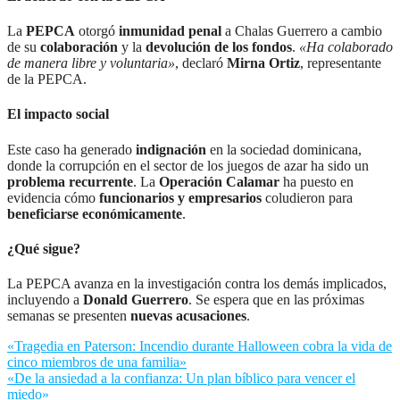
La
PEPCA
otorgó
inmunidad penal
a Chalas Guerrero a cambio
de su
colaboración
y la
devolución de los fondos
.
«Ha colaborado
de manera libre y voluntaria»
, declaró
Mirna Ortiz
, representante
de la PEPCA.
El impacto social
Este caso ha generado
indignación
en la sociedad dominicana,
donde la corrupción en el sector de los juegos de azar ha sido un
problema recurrente
. La
Operación Calamar
ha puesto en
evidencia cómo
funcionarios y empresarios
coludieron para
beneficiarse económicamente
.
¿Qué sigue?
La PEPCA avanza en la investigación contra los demás implicados,
incluyendo a
Donald Guerrero
. Se espera que en las próximas
semanas se presenten
nuevas acusaciones
.
Navegación
«Tragedia en Paterson: Incendio durante Halloween cobra la vida de
cinco miembros de una familia»
de
«De la ansiedad a la confianza: Un plan bíblico para vencer el
entradas
miedo»