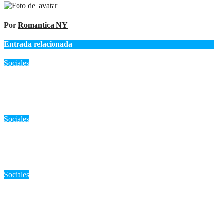
Por
Romantica NY
Entrada relacionada
Sociales
«Alerta máxima en Nueva York: Ola de calor extremo y
tormentas, ¿qué debes hacer?»
Ago 6, 2026
Romantica NY
Sociales
RD: «Extensión de horario en Metro y Teleférico: Facilitando la
movilidad durante los Juegos Centroamericanos 2026»
Ago 6, 2026
Romantica NY
Sociales
«Terapista de Manhattan acusado de abuso sexual a menor
durante sesión: Autoridades buscan más víctimas»