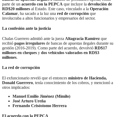
parte de un
acuerdo con la PEPCA
que incluye la
devolución de
RD$20 millones
al Estado. Este caso, vinculado a la
Operación
Calamar
, ha sacado a la luz una
red de corrupción
que
involucraba a altos funcionarios y empresarios del sector.
La confesión ante la justicia
Chalas Guerrero admitió ante la jueza
Altagracia Ramírez
que
recibió
pagos irregulares
de bancas de apuestas ilegales durante su
gestión (2016-2019). Como parte del acuerdo, devolvió
RD$17
millones en cheques
y
dos vehículos valorados en RD$3
millones
.
La red de corrupción
El exfuncionario reveló que el entonces
ministro de Hacienda,
Donald Guerrero
, tenía conocimiento de los cobros, y mencionó a
otros implicados:
Manuel Emilio Jiménez (Mimilo)
José Arturo Ureña
Fernando Crisóstomo Herrera
El acuerdo con la PEPCA