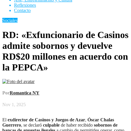
Reflexiones
Contacto
Sociales
RD: «Exfuncionario de Casinos
admite sobornos y devuelve
RD$20 millones en acuerdo con
la PEPCA»
Por
Romantica NY
Nov 1, 2025
El
exdirector de Casinos y Juegos de Azar
,
Óscar Chalas
Guerrero
, se declaró
culpable
de haber recibido
sobornos de
bancas de apuestas ilegales
a cambio de permitirles operar, como