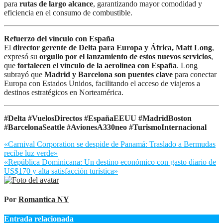
para
rutas de largo alcance
, garantizando mayor comodidad y
eficiencia en el consumo de combustible.
Refuerzo del vínculo con España
El
director gerente de Delta para Europa y África, Matt Long
,
expresó su
orgullo por el lanzamiento de estos nuevos servicios
,
que
fortalecen el vínculo de la aerolínea con España
. Long
subrayó que
Madrid y Barcelona son puentes clave
para conectar
Europa con Estados Unidos, facilitando el acceso de viajeros a
destinos estratégicos en Norteamérica.
#Delta #VuelosDirectos #EspañaEEUU #MadridBoston
#BarcelonaSeattle #AvionesA330neo #TurismoInternacional
Navegación
«Carnival Corporation se despide de Panamá: Traslado a Bermudas
recibe luz verde»
de
«República Dominicana: Un destino económico con gasto diario de
entradas
US$170 y alta satisfacción turística»
Por
Romantica NY
Entrada relacionada