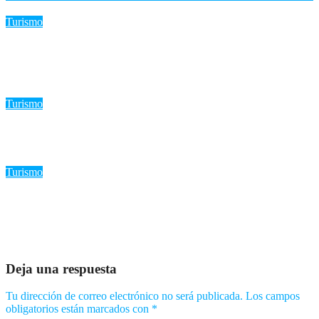
Turismo
Trump insiste en restringir la ciudadanía por nacimiento: La
Corte Suprema defiende la Decimocuarta Enmienda
Ago 7, 2026
Romantica NY
Turismo
Más de 7,7 millones de visitantes llegan al país hasta julio.
Ago 5, 2026
Romantica NY
Turismo
«IndiGo cancela el alquiler de aviones a Norse Atlantic: ¿El fin
de la aerolínea de largo radio?»
Ago 4, 2026
Romantica NY
Deja una respuesta
Tu dirección de correo electrónico no será publicada.
Los campos
obligatorios están marcados con
*