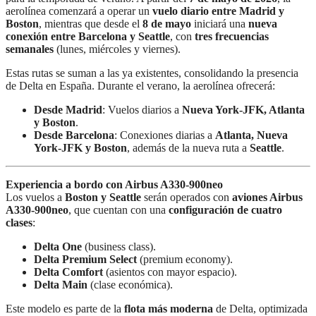
aerolínea comenzará a operar un
vuelo diario entre Madrid y
Boston
, mientras que desde el
8 de mayo
iniciará una
nueva
conexión entre Barcelona y Seattle
, con
tres frecuencias
semanales
(lunes, miércoles y viernes).
Estas rutas se suman a las ya existentes, consolidando la presencia
de Delta en España. Durante el verano, la aerolínea ofrecerá:
Desde Madrid
: Vuelos diarios a
Nueva York-JFK, Atlanta
y Boston
.
Desde Barcelona
: Conexiones diarias a
Atlanta, Nueva
York-JFK y Boston
, además de la nueva ruta a
Seattle
.
Experiencia a bordo con Airbus A330-900neo
Los vuelos a
Boston y Seattle
serán operados con
aviones Airbus
A330-900neo
, que cuentan con una
configuración de cuatro
clases
:
Delta One
(business class).
Delta Premium Select
(premium economy).
Delta Comfort
(asientos con mayor espacio).
Delta Main
(clase económica).
Este modelo es parte de la
flota más moderna
de Delta, optimizada