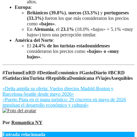
altos.
Europa
:
Británicos (39.8%)
,
suecos (33.3%)
y
portugueses
(33.3%)
fueron los que más consideraron los precios
como
«bajos»
.
En
Alemania
, el
23.1%
(18.0% «bajos» + 5.1% «muy
bajos») tuvo una percepción similar.
América del Norte
:
El
24.4% de los turistas estadounidenses
consideraron los precios como
«bajos» o «muy
bajos»
.
#TurismoEnRD #DestinoEconómico #GastoDiario #BCRD
#SatisfacciónTurista #RepúblicaDominicana #ViajesAsequibles
Navegación
«Delta amplía su oferta: Vuelos directos Madrid-Boston y
Barcelona-Seattle desde mayo 2026»
de
«Puerto Plata en el mapa turístico: 29 cruceros en mayo de 2026
entradas
impulsan el desarrollo económico y cultural»
Por
Romantica NY
Entrada relacionada