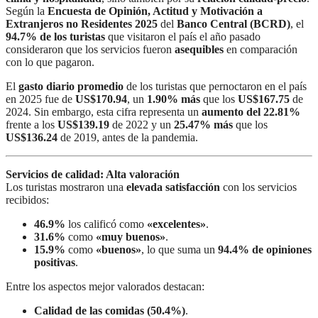
Según la
Encuesta de Opinión, Actitud y Motivación a
Extranjeros no Residentes 2025
del
Banco Central (BCRD)
, el
94.7% de los turistas
que visitaron el país el año pasado
consideraron que los servicios fueron
asequibles
en comparación
con lo que pagaron.
El
gasto diario promedio
de los turistas que pernoctaron en el país
en 2025 fue de
US$170.94
, un
1.90% más
que los
US$167.75
de
2024. Sin embargo, esta cifra representa un
aumento del 22.81%
frente a los
US$139.19
de 2022 y un
25.47% más
que los
US$136.24
de 2019, antes de la pandemia.
Servicios de calidad: Alta valoración
Los turistas mostraron una
elevada satisfacción
con los servicios
recibidos:
46.9%
los calificó como
«excelentes»
.
31.6%
como
«muy buenos»
.
15.9%
como
«buenos»
, lo que suma un
94.4% de opiniones
positivas
.
Entre los aspectos mejor valorados destacan:
Calidad de las comidas (50.4%)
.