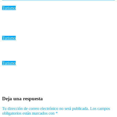
Turismo
Trump insiste en restringir la ciudadanía por nacimiento: La
Corte Suprema defiende la Decimocuarta Enmienda
Ago 7, 2026
Romantica NY
Turismo
Más de 7,7 millones de visitantes llegan al país hasta julio.
Ago 5, 2026
Romantica NY
Turismo
«IndiGo cancela el alquiler de aviones a Norse Atlantic: ¿El fin
de la aerolínea de largo radio?»
Ago 4, 2026
Romantica NY
Deja una respuesta
Tu dirección de correo electrónico no será publicada.
Los campos
obligatorios están marcados con
*