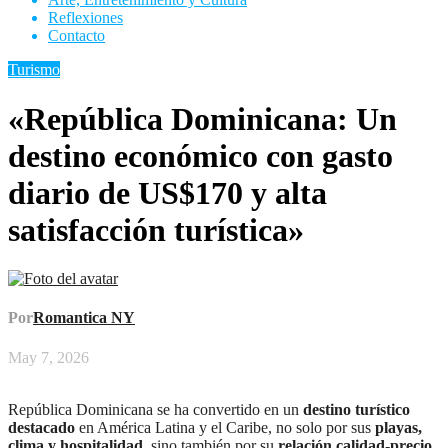
Reflexiones
Contacto
Turismo
«República Dominicana: Un
destino económico con gasto
diario de US$170 y alta
satisfacción turística»
Por
Romantica NY
May 7, 2026
República Dominicana se ha convertido en un
destino turístico
destacado
en América Latina y el Caribe, no solo por sus
playas,
clima y hospitalidad
, sino también por su
relación calidad-precio
.