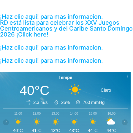
¡Haz clic aquí! para mas informacion.
RD está lista para celebrar los XXV Juegos
Centroamericanos y del Caribe Santo Domingo
2026 ¡Click here!
¡Haz clic aquí! para mas informacion.
¡Haz clic aquí! para mas informacion.
Tempe
40°C
Claro
2.3 m/s
26%
760
mmHg
11:00
12:00
13:00
14:00
15:00
16:00
17:0
‹
›
40°C
41°C
42°C
43°C
44°C
44°C
44°