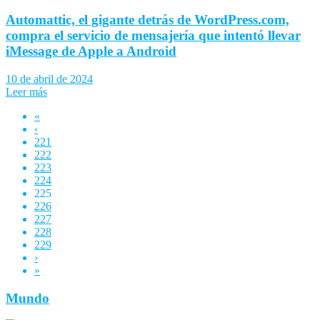
Automattic, el gigante detrás de WordPress.com,
compra el servicio de mensajería que intentó llevar
iMessage de Apple a Android
10 de abril de 2024
Leer más
«
‹
221
222
223
224
225
226
227
228
229
›
»
Mundo