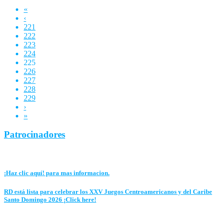
«
‹
221
222
223
224
225
226
227
228
229
›
»
Patrocinadores
¡Haz clic aquí! para mas informacion.
RD está lista para celebrar los XXV Juegos Centroamericanos y del Caribe
Santo Domingo 2026 ¡Click here!