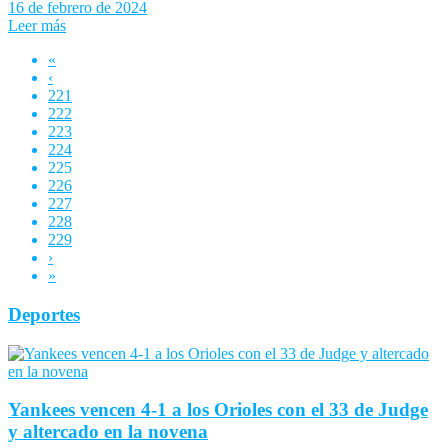
16 de febrero de 2024
Leer más
«
‹
221
222
223
224
225
226
227
228
229
›
»
Deportes
Yankees vencen 4-1 a los Orioles con el 33 de Judge
y altercado en la novena